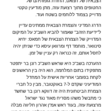
הצבאית של חמאס, החזרת גופותיהם של
החטופים מתוך רצועת עזה, מתן מודיעין טקטי
מדוייק בצמוד ללוחמים בשטח ועוד.
הדרג המדיני והצמרת הצבאית ממתינים עדיין
ל"ידיעת הזהב" שאמור להביא השב"כ על המיקום
המדוייק של הצמרת הצבאית של חמאס: יחיא
סינוואר, מוחמד דף ומרוואן עיסא כדי שניתן יהיה
לחסל אותם, זה כנראה רק עניין של זמן.
ההערכה בשב"כ היא שראש השב"כ רונן בר יתפטר
מתפקידו בתום המלחמה, הוא היה בין הראשונים
לקחת בפומבי אחריות אישית על המחדל
המודיעיני שקדם ל-7 באוקטובר, מבין כל חברי
הצמרת הביטחונית היה זה דווקא רונן בר שחשד
כי מתבשל משהו מסריח מאוד נגד ישראל
מרצועת עזה, בעוד ראש אמ"ן אהרון חליווה מבלה