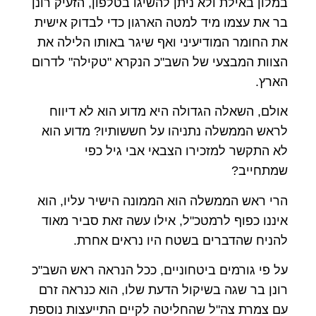
במלון באילת ולא ניתן להשיגו בטלפון, הזעיק רונן
בר את עצמו מיד למטה הארגון כדי לבדוק אישית
את החומר המודיעיני ואף שיגר באותו הלילה את
הצוות המבצעי של השב"כ הנקרא "טקילה" לדרום
הארץ.
אולם, השאלה הגדולה היא מדוע הוא לא דיווח
לראש הממשלה נתניהו על חששותיו? מדוע הוא
לא התקשר למזכירו הצבאי אבי גיל כפי
שמתחייב?
הרי ראש הממשלה הוא הממונה הישיר עליו, הוא
איננו כפוף לרמטכ"ל, אילו עשה זאת סביר מאוד
להניח שהדברים בשטח היו נראים אחרת.
על פי גורמים ביטחוניים, ככל הנראה ראש השב"כ
רונן בר שגה בשיקול הדעת שלו, הוא כנראה זרם
עם צמרת צה"ל שהחליטה לקיים התייעצות נוספת