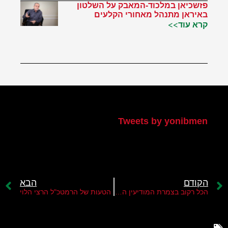
פזשכיאן במלכוד-המאבק על השלטון
באיראן מתנהל מאחורי הקלעים
קרא עוד>>
הטוויטר שלי
Tweets by yonibmen
הקודם
הבא
הכל רקוב בצמרת המודיעין הישראלי
הטעות של הרמטכ"ל הרצי הלוי