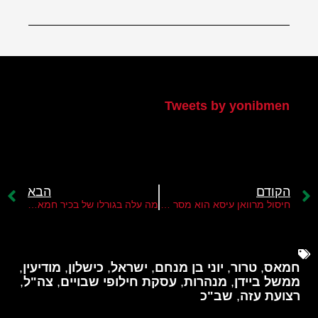
הטוויטר שלי
Tweets by yonibmen
הקודם
הבא
חיסול מרוואן עיסא הוא מסר ליחיא סינוואר ומוחמד דף
מה עלה בגורלו של בכיר חמאס מרוואן עיסא?
חמאס
,
טרור
,
יוני בן מנחם
,
ישראל
,
כישלון
,
מודיעין
,
ממשל ביידן
,
מנהרות
,
עסקת חילופי שבויים
,
צה"ל
,
רצועת עזה
,
שב"כ