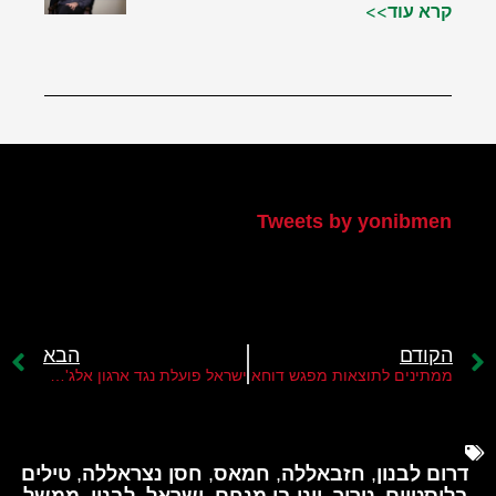
קרא עוד>>
הטוויטר שלי
Tweets by yonibmen
הקודם
הבא
ממתינים לתוצאות מפגש דוחא
ישראל פועלת נגד ארגון אלג'מאעה אלאסלאמיה בלבנון
דרום לבנון
,
חזבאללה
,
חמאס
,
חסן נצראללה
,
טילים