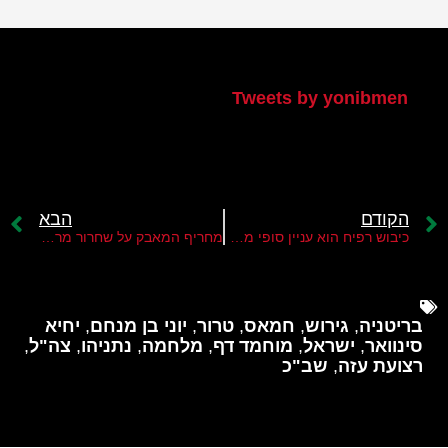
הטוויטר שלי
Tweets by yonibmen
הקודם
הבא
כיבוש רפיח הוא עניין סופי מבחינת ישראל
מחריף המאבק על שחרור מרוואן ברגותי
בריטניה
,
גירוש
,
חמאס
,
טרור
,
יוני בן מנחם
,
יחיא
סינוואר
,
ישראל
,
מוחמד דף
,
מלחמה
,
נתניהו
,
צה"ל
,
רצועת עזה
,
שב"כ