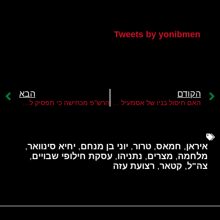
הטוויטר שלי
Tweets by yonibmen
הקודם
הבא
האם חיסול בניו של אסמעיל הניה ישפיע על עסקת החטופים?
הרש"פ מכחישה כי תפסיק לשלם משכורות למחבלים
איראן
,
חמאס
,
טרור
,
יוני בן מנחם
,
יחיא סינוואר
,
מלחמה
,
מצרים
,
נתניהו
,
עסקת חילופי שבויים
,
צה"ל
,
קטאר
,
רצועת עזה