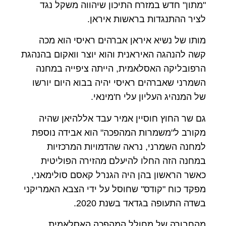
"מתון" חדש במזרח התיכון שיהווה משקל נגד
לציר ההתנגדות בראשות איראן.
מותו של נשיא איראן אברהים ראיסי הוא מכה
קשה להנהגה האיראנית והוא יוצר וואקום בהנהגת
הרפובליקה האסלאמית, הייתה ציפייה במחנה
השמרני שאברהים ראיסי יהיה בבוא היום יורשו
של המנהיג העליון עלי ח'מינאי.
גם שר החוץ חוסיין אמיר עבד אללהיאן שהיה
מקורב ל"משמרות המהפכה" הוא אבידה נוספת
למחנה השמרני, נראה שהדמויות המרכזיות
במחנה הזה החלו להיעלם מהזירה הפוליטית
כאשר הראשון בהן היה הגנרל קאסם סולימאני,
מפקד כוח "קודס" שחוסל על ידי הצבא האמריקני
בשדה התעופה בגדאד בשנת 2020.
מהחבורה של מחולל המהפכה האסלאמית