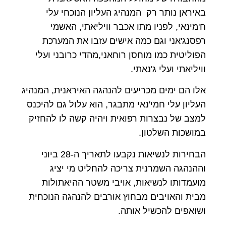
באיראן נותר רק המנהיג העליון הנוכחי עלי
ח'מינאי, לפניו מתו אכבר וויליאתי, האשמי
רפסנג'אני וגם כמה אישים עזבו את המערכת
הפוליטית כמו מוחסן רוחאני,מהדי כרובני ועלי
וויליאתי ועלי ג'נאתי.
אלו הם ימים מכריעים להנהגה האיראנית, המנהיג
העליון עלי חמי'נאי מתבגר, הוא עלול גם להיכנס
למצב של נבצרות רפואית ויהיה קשה לו להחזיק
במושכות השלטון.
הבחירות לנשיאות נקבעו לתאריך ה-28 ביוני
וההנהגה השמרנית צריכה להחליט מי יציג
מועמדותו לנשיאות, אויבי משטר ההיאתולות
מבית והאויבים מבחוץ אורבים להנהגה הנוכחית
ושואפים להכשיל אותה.