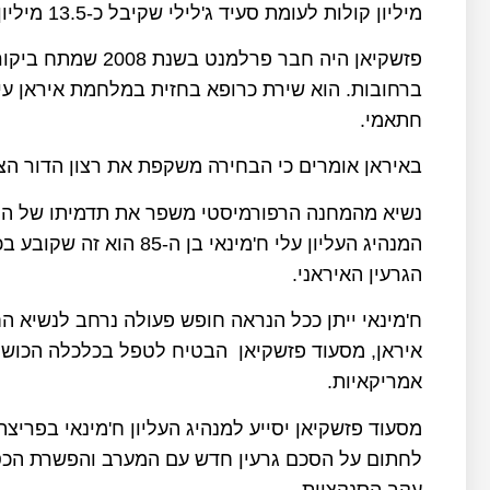
מיליון קולות לעומת סעיד ג'לילי שקיבל כ-13.5 מיליון קולות בלבד.
פזשקיאן היה חבר פ
ברחובות. הוא שירת כרופא בחזית במלחמת איראן ע
חתאמי.
באיראן אומרים כי הבחירה משקפת את רצון הדור הצעי
נשיא מהמחנה הרפורמיסטי משפר את תדמיתו של המש
המנהיג העליון עלי ח'מינאי
הגרעין האיראני.
ח'מינאי ייתן ככל הנראה חופש פעולה נרחב לנשיא
איראן, מסעוד פזשקיאן הבטיח לטפל בכלכלה הכושלת
אמריקאיות.
מסעוד פזשקיאן יסייע למנהיג העליון ח'מינאי בפריצ
לחתום על הסכם גרעין חדש עם המערב והפשרת הכס
עקב הסנקציות.