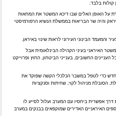
רלמנט בשנת 2008 שמתח ביקורת על האופן האלים שבו דיכא המשטר את המחאות
יראק והיה שר הבריאות בממשלת הנשיא הרפורמיסטי
ר והמעמד הבינוני העירוני לראות שינוי באיראן.
טר האיראני בעיני הקהילה הבינלאומית אבל
 בן ה-85 הוא זה שקובע בכל העניינים החשובים, בענייני הביטחון, החוץ ופרוייקט
 החדש כדי לטפל במשבר הכלכלי הקשה שפוקד את
, הסובלת מניהול לקוי, שחיתות וסנקציות
ת דרך אפשרית ביחסיו עם המערב ועלול לסייע לו
פים האיראניים האדירים שמוקפאים בבנקים במערב