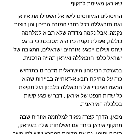
שאיראן מאיימת לתקוף.
החיסולים המיוחסים לישראל השפילו את איראן
ואת חזבאללה בכל רחבי המזרח התיכון והן רוצות
נקמה, אבל נקמה מדודה שלא תביא למלחמה
כוללת, פעולת נקמה כזו היא מסובכת כי ברגע
שחס ושלום ייפגעו אזרחים ישראלים, התגובה של
ישראל כלפי חזבאללה ואיראן תהייה הרסנית.
במערכת הביטחון הישראלית מדברים בתרחיש
כזה על מחיקת רובע א-דאחייה בביירות שהוא
המעוז העיקרי של חזבאללה בלבנון ועל תקיפת
כל שדות הנפט של איראן , דבר שיפגע קשות
בכלכלה האיראנית.
מכאן, הדרך קצרה מאוד למלחמה אזורית שבה
תתקוף איראן ביחד עם השלוחות שלה בעיראק,
סוריה ותימן, גם את מדינות המפרץ שיש להן קשר