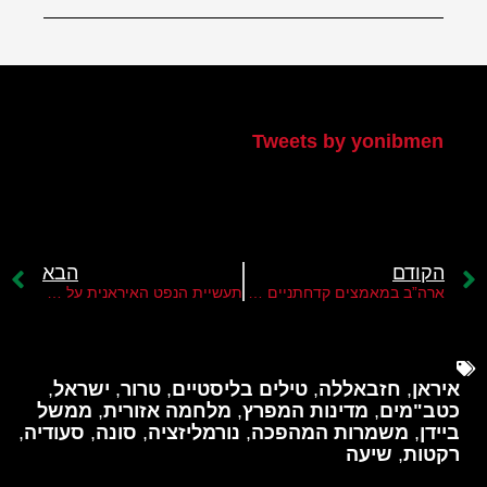
הטוויטר שלי
Tweets by yonibmen
הקודם
הבא
ארה”ב במאמצים קדחתניים לבלום הסלמה אזורית במזרח התיכון
תעשיית הנפט האיראנית על הכוונת של ישראל
איראן
,
חזבאללה
,
טילים בליסטיים
,
טרור
,
ישראל
,
כטב"מים
,
מדינות המפרץ
,
מלחמה אזורית
,
ממשל
ביידן
,
משמרות המהפכה
,
נורמליזציה
,
סונה
,
סעודיה
,
רקטות
,
שיעה