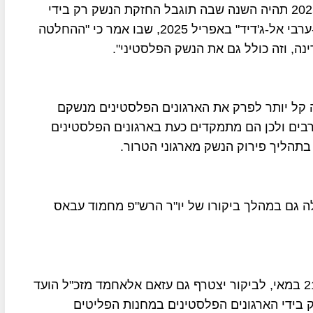
נשיא לבנון מישל עון, אמר בנאום השבעתו כי "שנת 2025 תהיה השנה שבה תוגבל החזקת הנשק רק בידי
המדינה", ולאחר מכן אישר זאת בראיון עם עיתון "אל-ערבי אל-ג'דיד" באפריל 2025, שבו אמר כי "ההחלטה
ה, וזה כולל גם את הנשק הפלסטיני".
ה קל יותר לפרק את הארגונים הפלסטינים מנשקם
בים ולכן הם מתמקדים כעת בארגונים הפלסטינים
תהליך פירוק הנשק מארגוני הטרור.
לה גם במהלך ביקורו של יו"ר הרש"פ מחמוד עבאס
העיתון "אל-ערבי אל-ג'דיד" דיווח כי הביקור נקבע ל-21 במאי, לביקור יצטרף גם עזאם אלאחמד מזכ"ל הועד
 בידי הארגונים הפלסטינים במחנות הפליטים