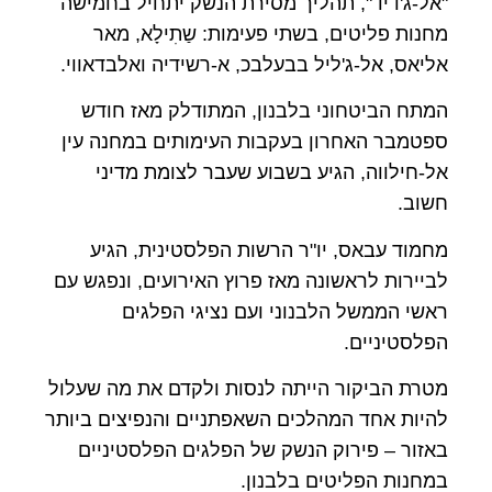
"אל-ג'דיד", תהליך מסירת הנשק יתחיל בחמישה
מחנות פליטים, בשתי פעימות: שַתִילָא, מאר
אליאס, אל-ג'ליל בבעלבכ, א-רשידיה ואלבדאווי.
המתח הביטחוני בלבנון, המתודלק מאז חודש
ספטמבר האחרון בעקבות העימותים במחנה עין
אל-חילווה, הגיע בשבוע שעבר לצומת מדיני
חשוב.
מחמוד עבאס, יו"ר הרשות הפלסטינית, הגיע
לביירות לראשונה מאז פרוץ האירועים, ונפגש עם
ראשי הממשל הלבנוני ועם נציגי הפלגים
הפלסטיניים.
מטרת הביקור הייתה לנסות ולקדם את מה שעלול
להיות אחד המהלכים השאפתניים והנפיצים ביותר
באזור – פירוק הנשק של הפלגים הפלסטיניים
במחנות הפליטים בלבנון.