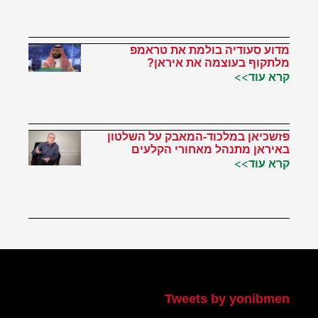
מדוע סעודיה בולמת את טראמפ
מלתקוף בעוצמה את איראן?
קרא עוד>>
פזשכיאן במלכוד-המאבק על השלטון
באיראן מתנהל מאחורי הקלעים
קרא עוד>>
הטוויטר שלי
Tweets by yonibmen