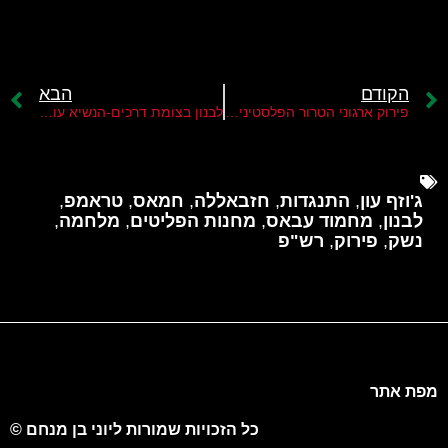
הקודם
הבא
פירוק ארגוני הטרור הפלסטינים מנשקם בלבנון
לבנון בצומת דרכים-הנשיא עון מתקשה למלא את התחייבותו לפרק את חזבאללה מנשקו
ג'וזף עון
,
התנגדות
,
חזבאללה
,
חמאס
,
טראמפ
,
לבנון
,
מחמוד עבאס
,
מחנות הפליטים
,
מלחמה
,
נשק
,
פירוק
,
רש"פ
מפת אתר
כל הזכויות שמורות ליוני בן מנחם ©