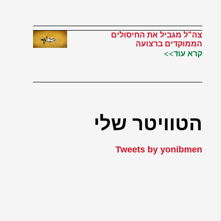
צה"ל מגביל את החיסולים
הממוקדים ברצועה
קרא עוד>>
הטוויטר שלי
Tweets by yonibmen