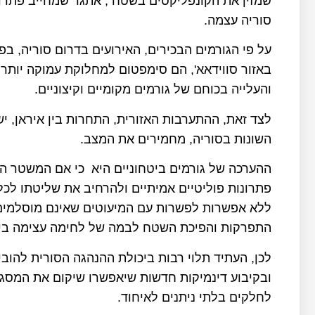
שמזין את הקונפליקטים בשטח , אתגר שמחייב פתרונו
סוריה עצמה.
על פי הגורמים הבכירים, האירועים בדרום סוריה, ב
באזור סווידאא', הם סימפטום למחלוקת עמוקה יות
והעלייה בכוחם של גורמים מקומיים וקיצוניים.
לצד זאת, ההתערבות האזורית, התחרות בין איראן, יש
השונות בסוריה, מחמירים את המצב.
ההערכה של גורמים ביטחוניים היא כי אם המשטר המר
פתרונות פוליטיים אמיתיים ולהרחיב את שליטתו לכל
ללא אפשרות לפשרות עם המיעוטים שאינם מוסלמים 
התפרקות והפיכת השטח לבמה של לחימה עצימה בין
לכן, העתיד תלוי רבות ביכולת ההנהגה הסורית להוב
ובקיבוע דינמיקות חדשות שיאפשרו שיקום את המסג
לחלקים בלתי ניתנים לאיחוד.