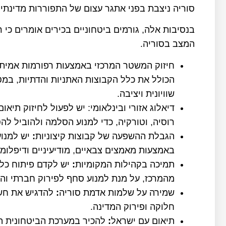
סוריה ניצבת בפני אתגר עצום של התפוררות מדינתי
בנסיבות אלה, גורמים ביטחוניים בכירים אומרים כי 
המצב בסוריה.
חיזוק המשטר המרכזי באמצעות רפורמות אמיתי
הכולל את כלל הקבוצות האתניות והדתיות, במט
שוויונית ויציבה.
דיאלוג אזורי ובינלאומי: יש לפעול לחיזוק תיאום 
רוסיה, וטורקיה, כדי למנוע הסלמה ולהוביל להס
הגבלת ההשפעה של קבוצות קיצוניות
:
יש למנוע
באמצעות מאמצים צבאיים, מודיעיניים ודיפלומט
תמיכה בקהילות המקומיות
:
יש לקדם פיתוח כלכ
מהמרכז, על מנת למנוע סחף לפירוק חברתי והת
שמירה על שלמות אדמת סוריה
:
להדגיש את חשי
חלוקה ופירוק המדינה.
תיאום עם ישראל
:
להכיר במערכת הביטחונית ה