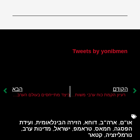
הטוויטר שלי
Tweets by yonibmen
הקודם
הבא
רעיון הקמת כוח ערבי משותף חוזר לשיח האזורי
כיצד מתייחסים בעולם הערבי לתוצאות פסגת דוחה?
או"ם
,
ארה"ב
,
דוחא
,
הזירה הבינלאומית
,
ועידת
הפסגה
,
חמאס
,
טראמפ
,
ישראל
,
מדינות ערב
,
נורמליזציה
,
קטאר