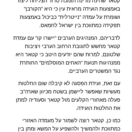
קטאר שהינה מדינה תומכת טרור הצליחה ליצור
באמצעות הועידה מראית עין כי היא "הקורבן"
ושומרת על עמדה "נייטרלית" כביכול באמצעות
תפקידה כמתווכת בין ישראל לחמאס.
לדבריהם, המנהיגים הערבים "יישרו קו" עם עמדת
קטאר מחשש לתגובת הרחוב הערבי ויציבות
שלטונם, למרות שהם יודעים היטב כי קטאר היא
ממנהיגות תנועת "האחים המוסלמים" החותרת
נגד המשטרים הערביים.
עם זאת, ועידת הפסגה לא קיבלה שום החלטות
מעשיות שאפשר ליישמן בשטח מכיוון שארה"ב
פעלה מאחורי הקלעים מול קטאר וסעודיה למתן
את החלטות הועידה.
כמו כן, קטאר רוצה לשמור על מעמדה האזורי
כמתווכת ולהמשיך ולהשפיע על המשא ומתן בין