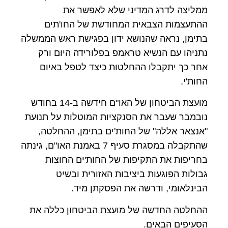
ממליצה לדרג המדיני שלא לאפשר את
ההתעצמות הצבאית המחודשת של החו'תים
בתימן, נראה שהנושא ידון בפגישת ראש הממשלה
נתניהו עם הנשיא טראמפ בפלורידה היום ורק
אחר כך יתקבלו ההחלטות כיצד לטפל באיום
החות'י.
מועצת הביטחון של האו"ם חידשה ב-14 בחודש
נובמבר שעבר את הסנקציות המוטלות על תנועת
"אנצאר אללה" של החות'ים בתימן, ההחלטה,
שהתקבלה במסגרת סעיף 7 באמנת האו"ם, גינתה
בחריפות את התקיפות של החות'ים החוצות
גבולות הפוגעות ביציבות האזורית ובשיט
הבינלאומי, ודרשה את הפסקתן מיד.
ההחלטה החדשה של מועצת הביטחון כללה את
הסעיפים הבאים.