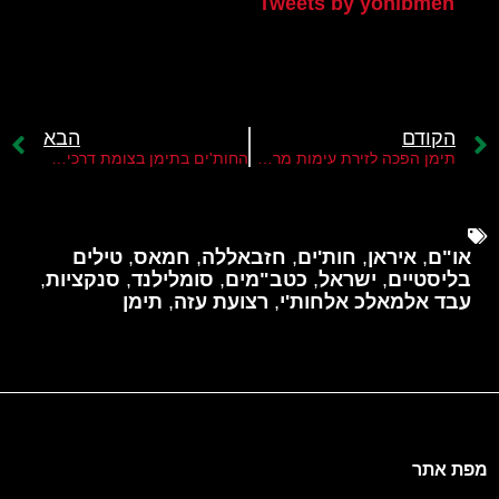
Tweets by yonibmen
הקודם
הבא
תימן הפכה לזירת עימות מרכזית של ישראל מול הציר האיראני
החות'ים בתימן בצומת דרכים לגבי שאלת ההצטרפות למלחמה
או"ם
,
איראן
,
חות'ים
,
חזבאללה
,
חמאס
,
טילים
בליסטיים
,
ישראל
,
כטב"מים
,
סומלילנד
,
סנקציות
,
עבד אלמאלכ אלחות'י
,
רצועת עזה
,
תימן
מפת אתר