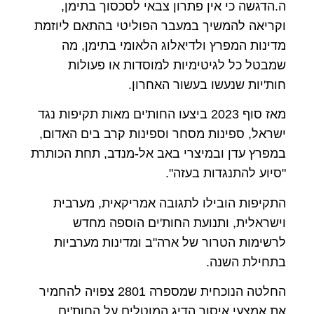
ה.הדגשה כי אין פתרון צבאי לסכסוך בתימן,
וקריאה להמשיך במעבר הפוליטי בהתאם ליוזמת
מדינות המפרץ ולדיאלוג הלאומי בתימן, מה
שמבטל כל לגיטימיות למוסדות או פעולות
חות'יות שנעשו בעשור האחרון.
מאז סוף 2023 ביצעו החות'ים מאות תקיפות נגד
ישראל, ספינות מסחר וספינות קרב בים האדום,
במפרץ עדן ובמיצרי באב אל-מנדב, תחת הכותרת
"סיוע להתנגדות בעזה".
התקיפות הובילו לתגובה אמריקאית, מערבית
וישראלית, ותנועת החות'ים הוספה מחדש
לרשימות הטרור של ארה"ב ומדינות מערביות
בתחילת השנה.
החלטה הנוכחית שמספרה 2801 צפויה להחמיר
את אמצעי איסור הדיג המוטלים על החות'ים,