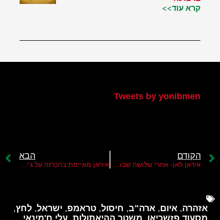
קרא עוד>>
הטוויטר שלי
Tweets by yonibmen
הקודם
הבא
איראן לאן- אחרי שלושה שבועות של מחאה?
איראן מאיימת בהכרזה על ג'יהאד נגד ארה"ב
אזהרה
,
איום
,
ארה"ב
,
חיסול
,
טראמפ
,
ישראל
,
לחץ
,
מסעוד פזשכיאן
,
משטר ההיאתולות
,
עלי ח'מינאי
,