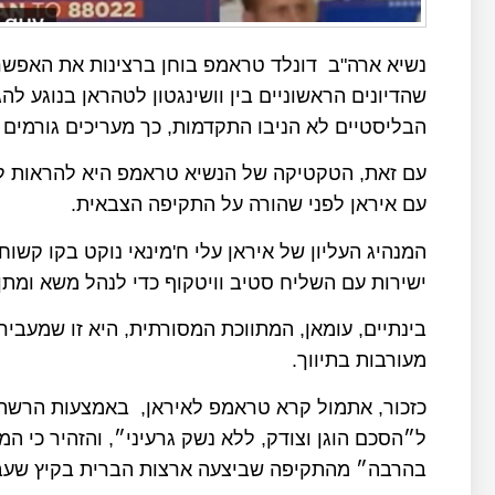
נשיא ארה"ב דונלד טראמפ בוחן ברצינות את האפשר
שהדיונים הראשוניים בין וושינגטון לטהראן בנוגע להג
הבליסטיים לא הניבו התקדמות, כך מעריכים גורמים מ
עם זאת, הטקטיקה של הנשיא טראמפ היא להראות לצ
עם איראן לפני שהורה על התקיפה הצבאית.
המנהיג העליון של איראן עלי ח'מינאי נוקט בקו קש
ישירות עם השליח סטיב וויטקוף כדי לנהל משא ומת
בינתיים, עומאן, המתווכת המסורתית, היא זו שמעביר
מעורבות בתיווך.
כזכור, אתמול קרא טראמפ לאיראן, באמצעות הרשת 
ל״הסכם הוגן וצודק, ללא נשק גרעיני״, והזהיר כי
בהרבה״ מהתקיפה שביצעה ארצות הברית בקיץ שעבר