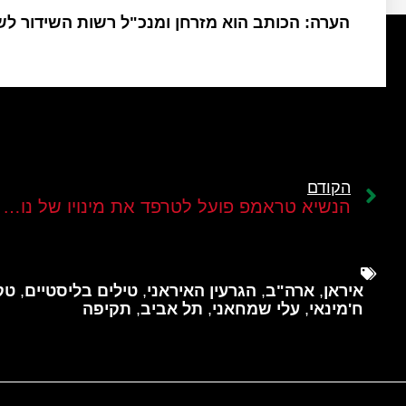
הערה: הכותב הוא מזרחן ומנכ"ל רשות השידור ל
הקודם
הנשיא טראמפ פועל לטרפד את מינויו של נורי אלמאלכי לראש ממשלת עיראק
איראן
,
ארה"ב
,
הגרעין האיראני
,
טילים בליסטיים
,
טק
ח'מינאי
,
עלי שמחאני
,
תל אביב
,
תקיפה