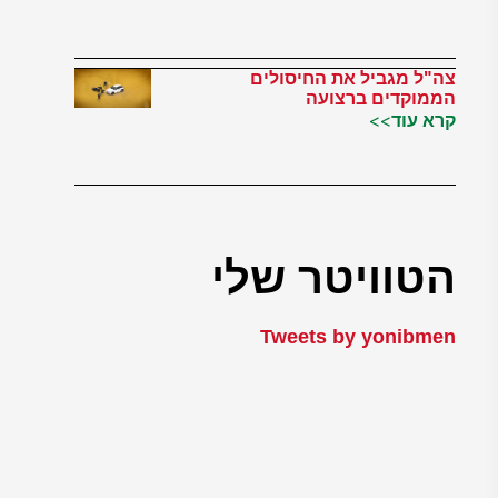
צה"ל מגביל את החיסולים
הממוקדים ברצועה
קרא עוד>>
הטוויטר שלי
Tweets by yonibmen