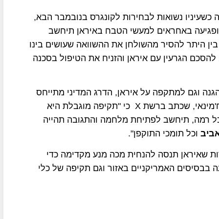
 כשעיניו נשואות לבחירות לקונגרס בנובמבר הבא,
 ופגיעה באחראים למעשי הטבח באיראן תיחשב
 בין היתר להסיר מהשולחן את ההשוואה שעושים בינו
לבין הנשיא לשעבר ברק אובאמה שהלך בשנת 2015 להסכם הגרעין עם איראן והזניח את הטיפול בסכנה
הגנה וגם למתקפה על איראן, הדרג המדיני מתייחס
בחומרה לאיום אמש של עלי שמחאני, יועצו של עלי ח'מינאי, שכתב ברשת X כי "תקיפה מוגבלת היא
כל רמה, תיחשב לפתיחת מלחמה והתגובה תהייה
אביב
וכל תומכי התוקפן".
ות שאיראן תנסה להנחית מכה מנע מקדימה כדי
 בבסיסים האמריקניים באזור וגם תקיפה של כלי