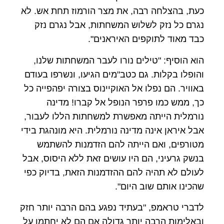
כעת, בהצלחה רבה, את מצר הורמוז תחת אש. לא
נגרם כל נזק לשלוש המשחתות, אבל נגרם נזק
כבד מאוד לתוקפים האיראנים".
הוא הוסיף: "טילים נורו לעבר המשחתות שלנו,
והופלו בקלות. גם כטב"מים הגיעו, ונשרפו בעודם
באוויר. הם נפלו אל האוקיינוס בצורה יפהפייה כל
כך, ממש כמו פרפר הנופל אל קברו! מדינה
נורמלית הייתה מאפשרת למשחתות הללו לעבור,
אבל איראן אינה מדינה נורמלית. היא מונהגת בידי
מטורפים, ואם הייתה להם הזדמנות להשתמש
בנשק גרעיני, הם היו עושים זאת ללא היסוס, אבל
לעולם לא תהיה להם ההזדמנות הזאת, בדיוק כפי
שהכינו אותם שוב היום".
לדברי טראמפ, "בעתיד נפגע בהם הרבה יותר חזק
ובאלימות הרבה יותר גדולה אם הם לא יחתמו על