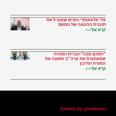
עלי אלעאמודי-האיש שמוביל את
תוכנית ההונאה של חמאס
קרא עוד>>
"הסכם מכה"-הברית הסונית
שמאתגרת את ארה״ב ומשנה את
המזרח התיכון
קרא עוד>>
הטוויטר שלי
Tweets by yonibmen