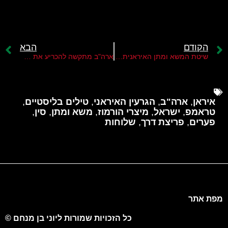
הקודם
הבא
שיטת המשא ומתן האיראנית מול סוחר העסקאות המהיר האמריקני
ארה"ב מתקשה להכריע את איראן
איראן
,
ארה"ב
,
הגרעין האיראני
,
טילים בליסטיים
,
טראמפ
,
ישראל
,
מיצרי הורמוז
,
משא ומתן
,
סין
,
פערים
,
פריצת דרך
,
שלוחות
מפת אתר
כל הזכויות שמורות ליוני בן מנחם ©