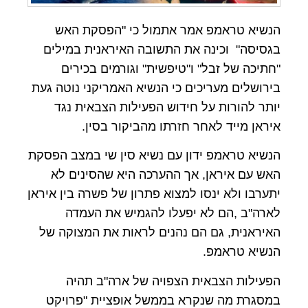
הנשיא טראמפ אמר אתמול כי "הפסקת האש
בגסיסה" וכינה את התשובה האיראנית במילים
"חתיכה של זבל" ו"טיפשית" וגורמים בכירים
בירושלים מעריכים כי הנשיא האמריקני נוטה געת
יותר להורות על חידוש הפעילות הצבאית נגד
איראן מייד לאחר חזרתו מהביקור בסין.
הנשיא טראמפ ידון עם נשיא סין שי במצב הפסקת
האש עם איראן, אך ההערכה היא שהסינים לא
יתערבו ולא ינסו למצוא פתרון של פשרה בין איראן
לארה"ב ,הם לא יפעלו להגמיש את העמדה
האיראנית, גם הם נהנים לראות את המצוקה של
הנשיא טראמפ.
הפעילות הצבאית הצפויה של ארה"ב תהיה
במסגרת מה שנקרא בממשל אופציית "פרויקט