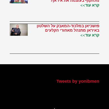
מלתקוף בעוצמה את איראן?
קרא עוד>>
פזשכיאן במלכוד-המאבק על השלטון
באיראן מתנהל מאחורי הקלעים
קרא עוד>>
הטוויטר שלי
Tweets by yonibmen