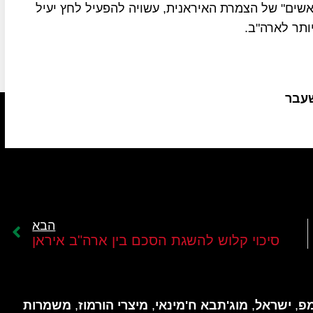
אשים" של הצמרת האיראנית, עשויה להפעיל לחץ יעיל
ותר לארה"ב.
שעבר
הבא
סיכוי קלוש להשגת הסכם בין ארה"ב איראן
פ
,
ישראל
,
מוג'תבא ח'מינאי
,
מיצרי הורמוז
,
משמרות