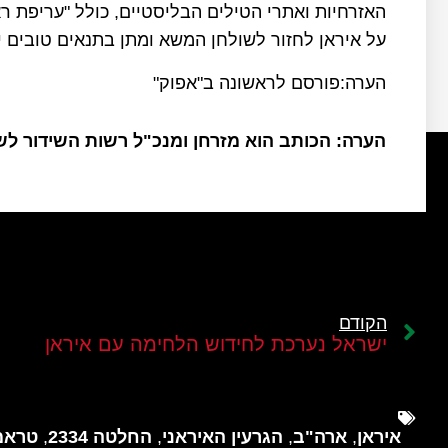
האזרחיות ואתרי הטילים הבליסטיים, כולל "עריפת ר
על איראן לחזור לשולחן המשא ומתן בתנאים טובים י
הערה:פורסם לראשונה ב"אפוק"
הערה: הכותב הוא מזרחן ומנכ"ל רשות השידור ל
הקודם
ישראל נערכת לחידוש הלחימה עם איראן
איראן
,
ארה"ב
,
הגרעין האיראני
,
החלטה 2334
,
טראמ