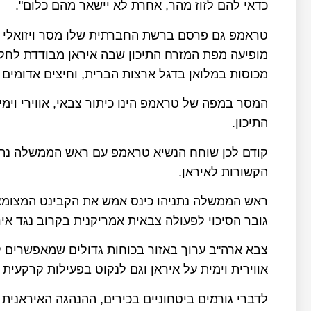
כדאי להם לזוז מהר, אחרת לא יישאר מהם כלום".
טראמפ גם פרסם ברשת החברתית שלו מסר ויזואלי אג
מופיעה מפת המזרח התיכון שבה איראן מבודדת לחלוט
מכוסות במלואן בדגל ארצות הברית, וחיצים אדומים מ
המסר במפה של טראמפ הינו כיתור צבאי, אווירי וימי
התיכון.
קודם לכן שוחח הנשיא טראמפ עם ראש הממשלה נתנ
הקשורות לאיראן.
ראש הממשלה נתניהו כינס אמש את הקבינט המצומצם ל
גובר הסיכוי לפעולה צבאית אמריקנית בקרוב נגד אי
צבא ארה"ב ערוך באזור בכוחות גדולים שמאפשרים ל
אווירית וימית על איראן וגם לנקוט בפעילות קרקעית
לדברי גורמים ביטחוניים בכירים, ההנהגה האיראנית 