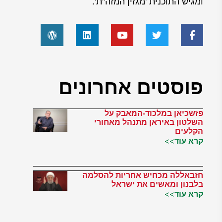
ומגיש התוכנית 'מגזין המזה"ת'.
פוסטים אחרונים
פזשכיאן במלכוד-המאבק על
השלטון באיראן מתנהל מאחורי
הקלעים
קרא עוד>>
חזבאללה מכחיש אחריות להסלמה
בלבנון ומאשים את ישראל
קרא עוד>>