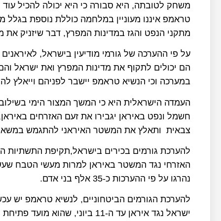
משחק לטובתה, היא סבורה כי היא יכולה להכיל עוד מ
טראמפ איננו מעוניין במלחמה כוללת נוספת בגלל מצ
מתקני הנפט והגז במדינות המפרץ, דבר שיזניק את מ
על פי ההערכה של גורמי מודיעין בישראל, לאיראנים
הם יכולים לתקוף את מדינות המפרץ ואת ישראל והם
במערכה וכי הנשיא טראמפ יישבר לפניהם וייאלץ ל
העמדה הישראלית היא כי המשך המצור הימי בשילוב 
חשמל ונפט באיראן יגבירו את זעם האזרחים באיראן
צבאית ותאלץ את המשטר האיראני להתגמש במשא ו
להערכת גורמים בכירים בישראל,תקיפת התשתיות הא
האזרחי נגד המשטר באיראן למרות מעשי הטבח שעשו
נהרגו על פי ההערכות כ-35 אלף בני אדם.
להערכת הגורמים הביטחוניים, לנשיא טראמפ יש עכשי
ישראל נגד איראן עד ה-11 ביוני, 