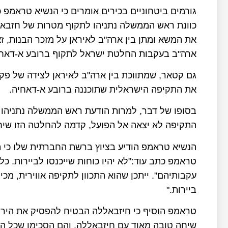
גורמים ביטחוניים בכירים אומרים כי הנשיא טראמפ
כוונת ראש הממשלה נתניהו לתקוף מטרות של חזבאל
את המשא ומתן בין ארה"ב לאיראן על מזכר הבנות, 
ארה"ב בעקבות החלטת ישראל לתקוף ברובע א-דאחייה
גם קטאר, שמתווכת בין ארה"ב לאיראן לצידה של פקי
את התקיפה הישראלית שתוכננה ברובע א-דאחיה.
בסופו של דבר, למרות הודעת ראש הממשלה נתניהו ו
התקיפה לא יצאה אל הפועל, קדמה להחלטה הזו שי
הנשיא טראמפ הודיע בציוץ ברשת החברתית שלו כי הש
טראמפ כתב עוד:"לא יהיו כוחות שייכנסו לביירות. כ
עקבותיהם". ייתכן שהוא התכוון לתקיפה אווירית, מכ
ביירות."
טראמפ הוסיף כי חיזבאללה הבטיח להפסיק את הירי 
שיחה טובה מאוד עם חיזבאללה, והם הסכימו שכל הי