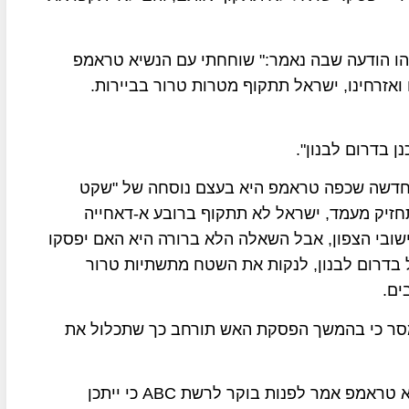
ו הודעה שבה נאמר:" שוחחתי עם הנשיא טראמפ
ואזרחינו, ישראל תתקוף מטרות טרור בביירות.
ן בדרום לבנון".
 החדשה שכפה טראמפ היא בעצם נוסחה של "שקט
זיק מעמד, ישראל לא תתקוף ברובע א-דאחייה
שובי הצפון, אבל השאלה הלא ברורה היא האם יפסקו
בדרום לבנון, לנקות את השטח מתשתיות טרור
ים.
מסר כי בהמשך הפסקת האש תורחב כך שתכלול את
בינתיים נמשכים המגעים של ארה"ב עם איראן והנשיא טראמפ אמר לפנות בוקר לרשת ABC כי ייתכן