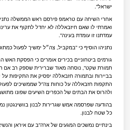
ישראל".
אחרי השיחה עם טראמפ פירסם ראש הממשלה נתניה
ואמרתי לו שאם חיזבאללה לא יחדל לתקוף את ערינו 
עמדתנו זו עומדת בעינה".
נתניהו הוסיף כי "במקביל, צה״ל ימשיך לפעול כמתוכנ
גורמים ביטחוניים בכירים אומרים כי הפסקת האש
תמורת שקט", נוסחה מאוד שברירית שספק רב אם תח
בביירות ובתמורה חזבאללה יפסיק את התקיפות על י
התקפות חזבאללה על כוחות צה"ל שממשיכים לפעול 
ולהרוס את הבתים של הכפרים השיעים שפונו מתושב
בהודעה שפרסמה אמש שגרירות לבנון בוושינגטון נ
כל שטח לבנון.