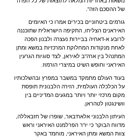
נושאות באחריות המלאה לתוצאות של כל הפרה
של ההסכם הזה".
גורמים ביטחוניים בכירים אמרו כי האיומים
האיראנים הצליחו, התקיפה הישראלית שתוכננה
לרובע א-דאחיה בביירות נעצרה ולבנון הפכה
לאחת מנקודות המחלוקת המרכזיות במשא ומתן
המתנהל בין ארה"ב לאיראן, לצד סוגיות הגרעין
האיראני וחופש השיט במיצרי הורמוז.
בעוד העולם מתמקד במשבר במפרץ ובהשלכותיו
על הכלכלה העולמית, הזירה הלבנונית תופסת
מקום מרכזי יותר ויותר במגעים המדיניים בין
וושינגטון לטהראן.
העיתון הלבנוני אלאח'באר, שופרו של חזבאללה,
מדווח הבוקר כי יו"ר הפרלמנט האיראני וראש
צוות המשא ומתן האיראני, מוחמד באקר