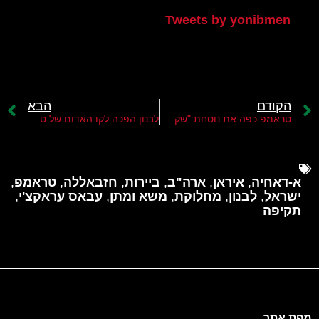
Tweets by yonibmen
הקודם
הבא
טראמפ כפה את נוסחת "שקט תמורת שקט" בלבנון
לבנון הפכה לקו האדום של טהראן
א-דאחיה
,
איראן
,
ארה"ב
,
ביירות
,
חזבאללה
,
טראמפ
,
ישראל
,
לבנון
,
מחלוקת
,
משא ומתן
,
עבאס עראקצ'י
,
תקיפה
מפת אתר