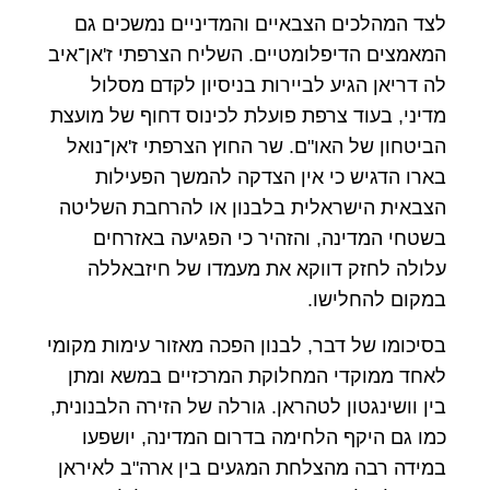
לצד המהלכים הצבאיים והמדיניים נמשכים גם
המאמצים הדיפלומטיים. השליח הצרפתי ז'אן־איב
לה דריאן הגיע לביירות בניסיון לקדם מסלול
מדיני, בעוד צרפת פועלת לכינוס דחוף של מועצת
הביטחון של האו"ם. שר החוץ הצרפתי ז'אן־נואל
בארו הדגיש כי אין הצדקה להמשך הפעילות
הצבאית הישראלית בלבנון או להרחבת השליטה
בשטחי המדינה, והזהיר כי הפגיעה באזרחים
עלולה לחזק דווקא את מעמדו של חיזבאללה
במקום להחלישו.
בסיכומו של דבר, לבנון הפכה מאזור עימות מקומי
לאחד ממוקדי המחלוקת המרכזיים במשא ומתן
בין וושינגטון לטהראן. גורלה של הזירה הלבנונית,
כמו גם היקף הלחימה בדרום המדינה, יושפעו
במידה רבה מהצלחת המגעים בין ארה"ב לאיראן