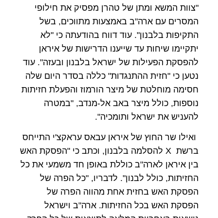
"צוות המשא ומתן של טהרן מפסיק את חילופי
המסרים עם ארה"ב באמצעות מתווכים, בשל
התקיפות בלבנון". עוד דווח בהודעתה כי "לא
יתקיימו שיחות עד שייענו הדרישות של איראן
להפסקת הפעילות של ישראל בלבנון ובעזה". עוד
נטען כי "חזית ההתנגדות" כללה בסדר היום שלה
חסימה מוחלטת של מיצר הורמוז והפעלת חזיתות
נוספות, כולל מיצר באב אל-מנדב, "במטרה
להעניש את ישראל ותומכיה".
ואילו שר החוץ של איראן עבאס עראקצ'י התייחס
ברשת X להסלמה בלבנון, וכתב כי "הפסקת האש
בין איראן לארה"ב כוללת באופן חד משמעי את כל
החזיתות, כולל לבנון". לדבריו, "כל הפרה של
הפסקת האש בחזית אחת מהווה הפרה של
הפסקת האש בכל החזיתות. ארה"ב וישראל