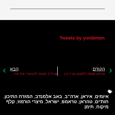
הטוויטר שלי
Tweets by yonibmen
הקודם
הבא
איראן מנסה לתקוע טריז בין ארה"ב לישראל
ארה"ב מנסה להכשיר את איראן כשחקן בינלאומי לגיטימי
איומים
,
איראן
,
ארה"ב
,
באב אלמנדב
,
המזרח התיכון
,
חות'ים
,
טהראן
,
טראמפ
,
ישראל
,
מיצרי הורמוז
,
קלף
מיקוח
,
תימן