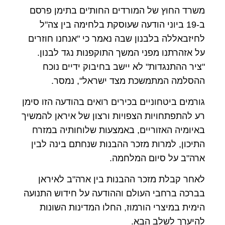
משרד החוץ של המורדים החות'ים בתימן פרסם
ב-19 ביוני הודעה שעוסקת בלחימה בין צה"ל
לחיזבאללה בלבנון שבה נאמר כי "אנחנו חוזרים
על אזהרתנו מפני המשך התוקפנות נגד לבנון.
"ציר ההתנגדות" לא יישב בחיבוק ידיים נוכח
ההסלמה המתמשכת מצד ישראל", נמסר.
גורמים ביטחוניים בכירים רואים בהודעה הזו סימן
רע להתפתחויות הצפויות ורצון של איראן להמשיך
באיומיה האזוריים, באמצעות שלוחותיה במזרח
התיכון, למרות מזכר ההבנות שנחתם בינה לבין
ארה"ב על סיום המלחמה.
לאחר קבלת מזכר ההבנות בין ארה"ב לאיראן
בברכה ברחבי העולם וההודעה על חידוש התנועה
הימית במיצרי הורמוז, החלו המדינות השונות
להיערך לשלב הבא.