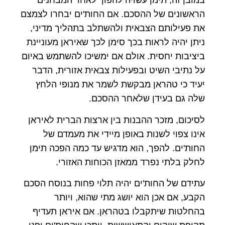
במובן זה, תימן עשויה להפוך לאחד המבחנים
הראשונים של ההסכם. אם החות'ים יבחרו לצמצם
את פעילותם הצבאית ולהשתלב בתהליך מדיני,
ניתן יהיה לראות בכך סימן לכך שאיראן מעוניינת
ביציבות יחסית. אולם אם ימשיכו להשתמש באיום
על נתיבי השיט ובפעילות צבאית אזורית, הדבר
יעיד כי טהראן מבקשת לשמר את מנופי הלחץ
שלה גם בעידן שלאחר ההסכם.
לסיכום, מזכר ההבנות בין ארצות הברית לאיראן
אינו צפוי לשנות באופן מיידי את מעמדם של
החות'ים. להפך, הוא מדגיש עד כמה הפכה תימן
לחלק בלתי נפרד ממאזן הכוחות האזורי.
עתידם של החות'ים יהיה תלוי פחות בנוסח הסכם
הקבע, אם אכן הוא יושג מתי שהוא, ויותר
בהחלטות שיתקבלו בטהראן. אם איראן תעדיף