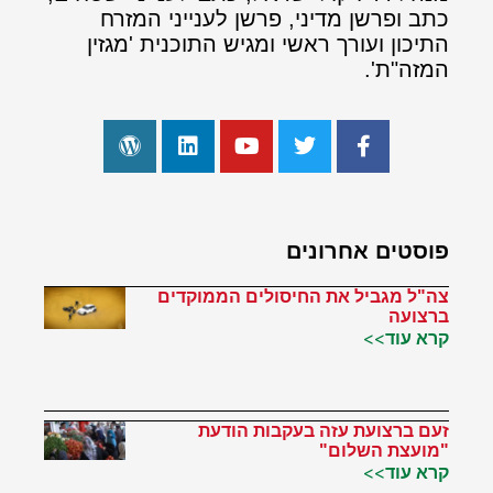
כתב ופרשן מדיני, פרשן לענייני המזרח
התיכון ועורך ראשי ומגיש התוכנית 'מגזין
המזה"ת'.
פוסטים אחרונים
צה"ל מגביל את החיסולים הממוקדים
ברצועה
קרא עוד>>
זעם ברצועת עזה בעקבות הודעת
"מועצת השלום"
קרא עוד>>