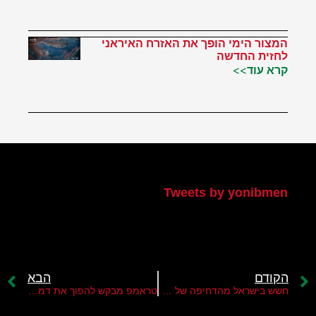
המצור הימי הופך את האזרח האיראני
לחזית החדשה
קרא עוד>>
הטוויטר שלי
Tweets by yonibmen
הקודם
הבא
חשש בישראל מהדחיפה של טראמפ למעורבות סורית בלבנון
טראמפ מבקש להפוך את דמשק למנוף מול חזבאללה בלבנון