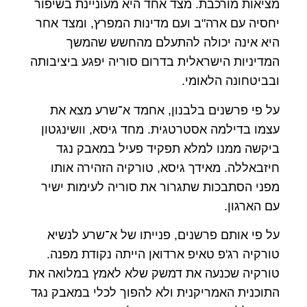
מציאות מורכבת. מצד אחד היא מעוניינת בשיפור
יחסיה עם ארה"ב ועם מדינות המפרץ, ומצד אחר
היא אינה יכולה להתעלם מהחשש שהמשך
המדיניות הישראלית בדרום סוריה יפגע ביציבותה
ובביטחונה הלאומי.
על פי פרשנים בלבנון, אחמד א־שרע מצא את
עצמו בדילמה אסטרטגית. מחד גיסא, וושינגטון
ביקשה ממנו למלא תפקיד פעיל במאבק נגד
חיזבאללה. מאידך גיסא, טורקיה הזהירה אותו
מפני הסתבכות שתגרור את סוריה לעימות ישיר
עם הארגון.
על פי אותם פרשנים, פנייתו של א־שרע לנשיא
טורקיה רג'פ טאיפ ארדואן הייתה נקודת מפנה.
טורקיה שכנעה את דמשק שלא לאמץ במלואה את
התוכנית האמריקנית ולא להפוך לכלי במאבק נגד