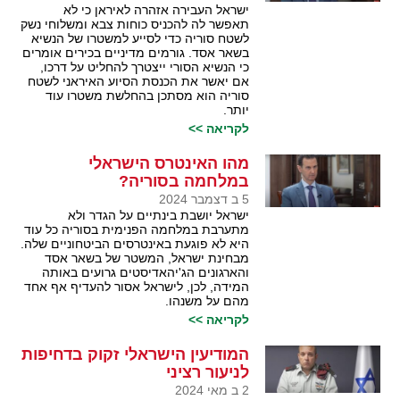
ישראל העבירה אזהרה לאיראן כי לא
תאפשר לה להכניס כוחות צבא ומשלוחי נשק
לשטח סוריה כדי לסייע למשטרו של הנשיא
בשאר אסד. גורמים מדיניים בכירים אומרים
כי הנשיא הסורי ייצטרך להחליט על דרכו,
אם יאשר את הכנסת הסיוע האיראני לשטח
סוריה הוא מסתכן בהחלשת משטרו עוד
יותר.
לקריאה >>
מהו האינטרס הישראלי
במלחמה בסוריה?
5 ב דצמבר 2024
ישראל יושבת בינתיים על הגדר ולא
מתערבת במלחמה הפנימית בסוריה כל עוד
היא לא פוגעת באינטרסים הביטחוניים שלה.
מבחינת ישראל, המשטר של בשאר אסד
והארגונים הג'יהאדיסטים גרועים באותה
המידה, לכן, לישראל אסור להעדיף אף אחד
מהם על משנהו.
לקריאה >>
המודיעין הישראלי זקוק בדחיפות
לניעור רציני
2 ב מאי 2024