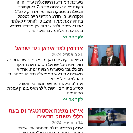
מערכת המודיעין הישראלית עדיין חייה
בקונספציה שהיתה עד ה-7 באוקטובר
ונכשלת באספקת מודיעין מדוייק לצה"ל
ולקברניטים. הדרג המדיני חייב לטלטל
בחוזקה את אמ"ן והשב"כ, להחליף לאלתר
את ראשיהם ולדרוש מודיעין מדוייק שיסייע
בהכרעת המלחמה ברצועת עזה.
לקריאה >>
ארדואן לצד איראן נגד ישראל
21 ב אפריל 2024
נשיא טורקיה ארדואן מודאג מכך שההתקפה
האיראנית על ישראל הסיטה את המיקוד
הבינלאומי מסוגיית רצועת עזה. ארדואן
מאשים את ראש הממשלה נתניהו באחריות
להסלמה מול איראן
ארה"ב ביקשה מראש המודיעין הטורקי
לסייע בתווך בין ישראל לחמאס בעניין עסקת
החטופים.
לקריאה >>
איראן משנה אסטרטגיה וקובעת
כללי משחק חדשים
14 ב אפריל 2024
איראן הכריזה בגלוי מלחמה על ישראל
ותקפה אותה במאות כטב"מים וטילים,