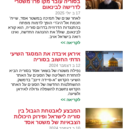
בסוריה עובר מקו פרו־משטרי
לדרישה לבינאום
17 ב יולי 2025
לאחר שנים של תמיכה במשטר אסד, שייח'
חכמת אל־היג'רי הופך לדמות מפתח
בהתנגדות הדרוזית בדרום סוריה, הוא קורא
לבינאום, שולל את ההנהגה החדשה, ואינו
רואה בישראל אויב.
לקריאה >>
איראן איבדה את המסגד השיעי
הדתי החשוב בסוריה
12 ב דצמבר 2024
נפילת משטרו של בשאר אסד בסוריה הביא
להחזרת השליטה של הסונים על האתר
השיעי הקדוש "א-סיידה זיינב" בדמשק.
ההשתלטות החדשה של הסונים על האתר
הקדוש נחשבת להשפלה גדולה לאיראן
ולשיעה.
לקריאה >>
המבצע לאבטחת הגבול בין
סוריה לישראל ופירוק היכולות
הצבאיות של משטר אסד
10 ב דצמבר 2024