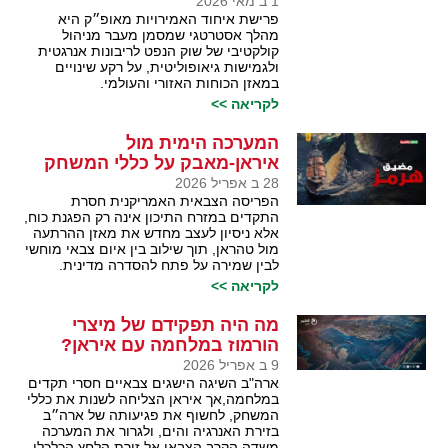
1 ב מאי 2026
פרישת איחוד האמירויות מאופ״ק היא
מהלך אסטרטגי שמסמן מעבר מניהול
קולקטיבי של שוק הנפט לריבונות אנרגטית
ולגמישות גיאופוליטית, על רקע שינויים
במאזן הכוחות האזורי והעולמי.
לקריאה >>
המערכה הימית מול
איראן-מאבק על כללי המשחק
28 ב אפריל 2026
הפריסה הצבאית האמריקנית חסרת
התקדים במזרח התיכון אינה רק הפגנת כוח,
אלא ניסיון לעצב מחדש את מאזן ההרתעה
מול טהראן, תוך שילוב בין איום צבאי מוחשי
לבין שמירה על פתח להסדרה מדינית.
לקריאה >>
מה היה תפקידם של מיצרי
הורמוז במלחמה עם איראן?
9 ב אפריל 2026
ארה"ב השיגה הישגים צבאיים חסרי תקדים
במלחמה,אך איראן הצליחה לשנות את כללי
המשחק, לחשוף את פגיעותה של ארה״ב
בזירת האנרגיה והים, ולגרור את המערכה
משדה הקרב הצבאי אל זירת הלחץ הכלכלי