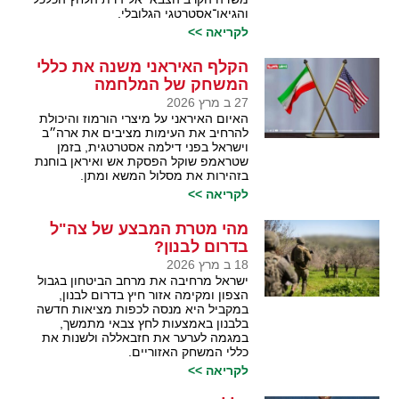
והגיאו־אסטרטגי הגלובלי.
לקריאה >>
הקלף האיראני משנה את כללי
המשחק של המלחמה
27 ב מרץ 2026
האיום האיראני על מיצרי הורמוז והיכולת
להרחיב את העימות מציבים את ארה״ב
וישראל בפני דילמה אסטרטגית, בזמן
שטראמפ שוקל הפסקת אש ואיראן בוחנת
בזהירות את מסלול המשא ומתן.
לקריאה >>
מהי מטרת המבצע של צה"ל
בדרום לבנון?
18 ב מרץ 2026
ישראל מרחיבה את מרחב הביטחון בגבול
הצפון ומקימה אזור חיץ בדרום לבנון,
במקביל היא מנסה לכפות מציאות חדשה
בלבנון באמצעות לחץ צבאי מתמשך,
במגמה לערער את חזבאללה ולשנות את
כללי המשחק האזוריים.
לקריאה >>