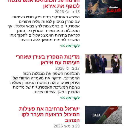
הורמוז על הכוונת-טראמפ מנסה
לכופף את איראן
15 ב יולי 2026
הנשיא האמריקני פתח פרק חדש בעימות
עם טהרן בניסיון לכפות עליה ויתורים
אסטרטגיים באמצעות לחץ צבאי וכלכלי, אך
המגבלות המבצעיות והמרוץ נגד הזמן
לקראת בחירות האמצע עלולים להפוך את
המשבר לעימות ממושך ללא הכרעה.
לקריאה >>
מדינות המפרץ בעידן שאחרי
העימות עם איראן
17 ב יוני 2026
המלחמה חשפה את מגבלות הכוח
האמריקני, חיזקה את מעמדה האזורי של
איראן וערערה את תחושת הביטחון שעליה
נשענה המערכת האסטרטגית של מדינות
המפרץ במשך עשרות שנים.
לקריאה >>
ישראל מרחיבה את פעילות
הסיכול ברצועה מעבר לקו
הצהוב
29 ב מאי 2026