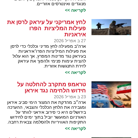
מנוגדים ואינטרסים אזוריים.
לקריאה >>
לחץ אמריקני על עיראק לרסן את
פעילות המליציות הפרו
איראניות
27 ב אפריל 2026
ארה"ב מפעילה לחץ מדיני וכלכלי כדי לרסן
את פעילות המיליציות הפרו־איראניות
בעיראק נגד מדינות המפרץ, אך הוא עלול
להצית עימות פנימי ולהפוך את עיראק
לזירת התנגשות אזורית.
לקריאה >>
טראמפ מתקרב להחלטה על
חידוש הלחימה נגד איראן
23 ב אפריל 2026
ארה״ב מהדקת את המצור הימי סביב איראן
ומגבירה את הלחץ הכלכלי והצבאי, ההערכה
בירושלים היא כי סירוב איראני לוותר על
האורניום המועשר יוביל בתוך ימים לחידוש
התקיפות האוויריות ולהסלמה צבאית רחבה.
לקריאה >>