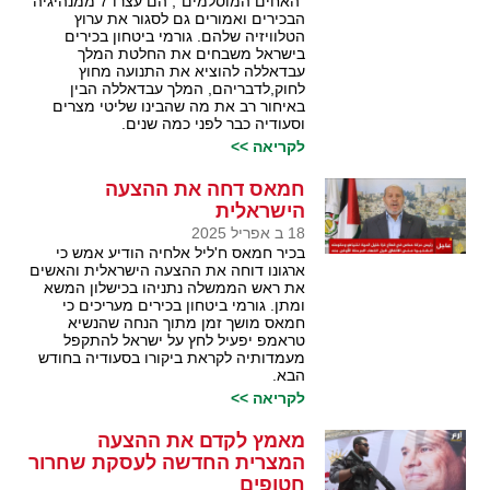
"האחים המוסלמים", הם עצרו 7 ממנהיגיה
הבכירים ואמורים גם לסגור את ערוץ
הטלוויזיה שלהם. גורמי ביטחון בכירים
בישראל משבחים את החלטת המלך
עבדאללה להוציא את התנועה מחוץ
לחוק,לדבריהם, המלך עבדאללה הבין
באיחור רב את מה שהבינו שליטי מצרים
וסעודיה כבר לפני כמה שנים.
לקריאה >>
חמאס דחה את ההצעה
הישראלית
18 ב אפריל 2025
בכיר חמאס ח'ליל אלחיה הודיע אמש כי
ארגונו דוחה את ההצעה הישראלית והאשים
את ראש הממשלה נתניהו בכישלון המשא
ומתן. גורמי ביטחון בכירים מעריכים כי
חמאס מושך זמן מתוך הנחה שהנשיא
טראמפ יפעיל לחץ על ישראל להתקפל
מעמדותיה לקראת ביקורו בסעודיה בחודש
הבא.
לקריאה >>
מאמץ לקדם את ההצעה
המצרית החדשה לעסקת שחרור
חטופים