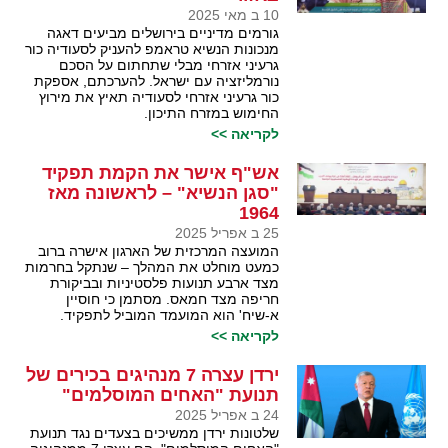
10 ב מאי 2025
גורמים מדיניים בירושלים מביעים דאגה
מנכונות הנשיא טראמפ להעניק לסעודיה כור
גרעיני אזרחי מבלי שתחתום על הסכם
נורמליזציה עם ישראל. להערכתם, אספקת
כור גרעיני אזרחי לסעודיה תאיץ את מירוץ
החימוש במזרח התיכון.
לקריאה >>
אש"ף אישר את הקמת תפקיד
"סגן הנשיא" – לראשונה מאז
1964
25 ב אפריל 2025
המועצה המרכזית של הארגון אישרה ברוב
כמעט מוחלט את המהלך – שנתקל בחרמות
מצד ארבע תנועות פלסטיניות ובביקורת
חריפה מצד חמאס. מסתמן כי חוסיין
א-שיח' הוא המועמד המוביל לתפקיד.
לקריאה >>
ירדן עצרה 7 מנהיגים בכירים של
תנועת "האחים המוסלמים"
24 ב אפריל 2025
שלטונות ירדן ממשיכים בצעדים נגד תנועת