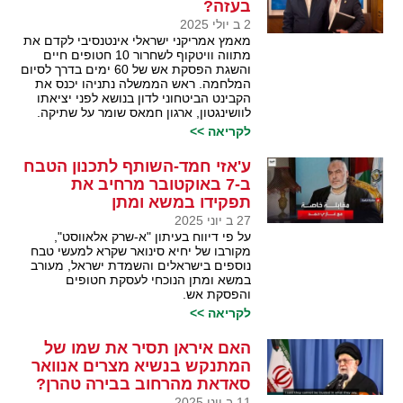
בעזה?
2 ב יולי 2025
מאמץ אמריקני ישראלי אינטנסיבי לקדם את
מתווה וויטקוף לשחרור 10 חטופים חיים
והשגת הפסקת אש של 60 ימים בדרך לסיום
המלחמה. ראש הממשלה נתניהו יכנס את
הקבינט הביטחוני לדון בנושא לפני יציאתו
לוושינגטון, ארגון חמאס שומר על שתיקה.
לקריאה >>
ע'אזי חמד-השותף לתכנון הטבח
ב-7 באוקטובר מרחיב את
תפקידו במשא ומתן
27 ב יוני 2025
על פי דיווח בעיתון "א-שרק אלאווסט",
מקורבו של יחיא סינואר שקרא למעשי טבח
נוספים בישראלים והשמדת ישראל, מעורב
במשא ומתן הנוכחי לעסקת חטופים
והפסקת אש.
לקריאה >>
האם איראן תסיר את שמו של
המתנקש בנשיא מצרים אנוואר
סאדאת מהרחוב בבירה טהרן?
11 ב יוני 2025