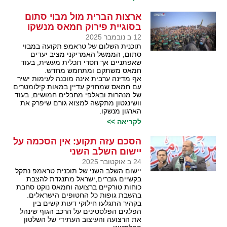
ארצות הברית מול מבוי סתום
בסוגיית פירוק חמאס מנשקו
12 ב נובמבר 2025
תוכנית השלום של טראמפ תקועה במבוי
סתום, הממשל האמריקני מציב יעדים
שאפתניים אך חסרי תכלית מעשית, בעוד
חמאס משתקם ומתחמש מחדש.
אף מדינה ערבית אינה מוכנה לעימות ישיר
עם חמאס שמחזיק עדיין במאות קילומטרים
של מנהרות ובאלפי מחבלים חמושים, בעוד
וושינגטון מתקשה למצוא גורם שיפרק את
הארגון מנשקו.
לקריאה >>
הסכם עזה תקוע: אין הסכמה על
יישום השלב השני
24 ב אוקטובר 2025
יישום השלב השני של תוכנית טראמפ נתקל
בקשיים גוברים,ישראל מתנגדת להצבת
כוחות טורקיים ברצועה וחמאס נוקט סחבת
בהשבת גופות כל החטופים הישראלים.
בקהיר התגלעו חילוקי דעות קשים בין
הפלגים הפלסטינים על הרכב הגוף שינהל
את הרצועה והעיצוב העתידי של השלטון