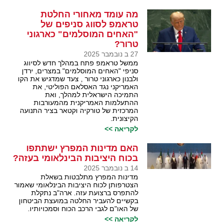
מה עומד מאחורי החלטת
טראמפ לסווג סניפים של
"האחים המוסלמים" כארגוני
טרור?
27 ב נובמבר 2025
ממשל טראמפ פתח במהלך חדש לסיווג
סניפי "האחים המוסלמים" במצרים, ירדן
ולבנון כארגוני טרור , צעד שמדגיש את הקו
האמריקני נגד האסלאם הפוליטי, את
התמיכה הישראלית למהלך, ואת
ההתעלמות האמריקנית מהמעורבות
המרכזית של טורקיה וקטאר בציר התנועה
הקיצונית.
לקריאה >>
האם מדינות המפרץ ישתתפו
בכוח היציבות הבינלאומי בעזה?
14 ב נובמבר 2025
מדינות המפרץ מתלבטות בשאלת
הצטרפותן לכוח היציבות הבינלאומי שאמור
להתפרס ברצועת עזה. ארה"ב נתקלת
בקשיים להעביר החלטה במועצת הביטחון
של האו"ם לגבי הרכב הכוח וסמכויותיו.
לקריאה >>