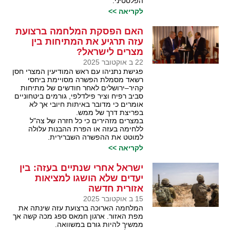
הפלסטיני.
לקריאה >>
האם הפסקת המלחמה ברצועת
עזה תרגיע את המתיחות בין
מצרים לישראל?
22 ב אוקטובר 2025
פגישת נתניהו עם ראש המודיעין המצרי חסן
רשאד מסמלת הפשרה מסויימת ביחסי
קהיר–ירושלים לאחר חודשים של מתיחות
סביב רפיח וציר פילדלפי, גורמים ביטחוניים
אומרים כי מדובר באיתות חיובי אך לא
בפריצת דרך של ממש.
במצרים מזהירים כי כל חזרה של צה"ל
ללחימה בעזה או הפרת ההבנות עלולה
למוטט את ההפשרה השברירית.
לקריאה >>
ישראל אחרי שנתיים בעזה: בין
יעדים שלא הושגו למציאות
אזורית חדשה
15 ב אוקטובר 2025
המלחמה הארוכה ברצועת עזה שינתה את
מפת האזור. ארגון חמאס ספג מכה קשה אך
ממשיך להיות גורם במשוואה.