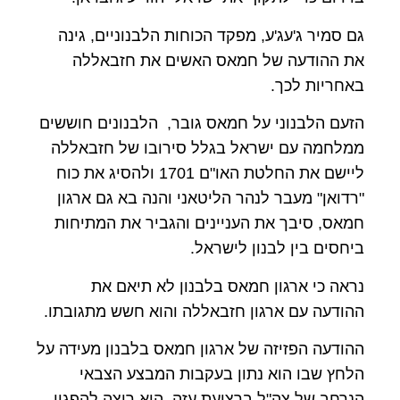
גם סמיר ג'עג'ע, מפקד הכוחות הלבנוניים, גינה
את ההודעה של חמאס האשים את חזבאללה
באחריות לכך.
הזעם הלבנוני על חמאס גובר, הלבנונים חוששים
ממלחמה עם ישראל בגלל סירובו של חזבאללה
ליישם את החלטת האו"ם 1701 ולהסיג את כוח
"רדואן" מעבר לנהר הליטאני והנה בא גם ארגון
חמאס, סיבך את העניינים והגביר את המתיחות
ביחסים בין לבנון לישראל.
נראה כי ארגון חמאס בלבנון לא תיאם את
ההודעה עם ארגון חזבאללה והוא חשש מתגובתו.
ההודעה הפזיזה של ארגון חמאס בלבנון מעידה על
הלחץ שבו הוא נתון בעקבות המבצע הצבאי
הנרחב של צה"ל ברצועת עזה, הוא רוצה להפגין