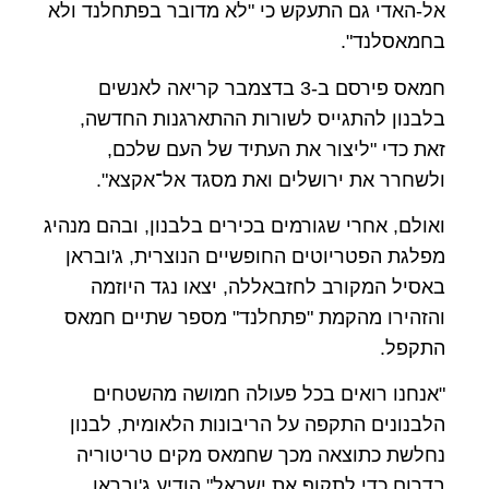
אל-האדי גם התעקש כי "לא מדובר בפתחלנד ולא
בחמאסלנד".
חמאס פירסם ב-3 בדצמבר קריאה לאנשים
בלבנון להתגייס לשורות ההתארגנות החדשה,
זאת כדי "ליצור את העתיד של העם שלכם,
ולשחרר את ירושלים ואת מסגד אל־אקצא".
ואולם, אחרי שגורמים בכירים בלבנון, ובהם מנהיג
מפלגת הפטריוטים החופשיים הנוצרית, ג'ובראן
באסיל המקורב לחזבאללה, יצאו נגד היוזמה
והזהירו מהקמת "פתחלנד" מספר שתיים חמאס
התקפל.
"אנחנו רואים בכל פעולה חמושה מהשטחים
הלבנונים התקפה על הריבונות הלאומית, לבנון
נחלשת כתוצאה מכך שחמאס מקים טריטוריה
בדרום כדי לתקוף את ישראל" הודיע ג'ובראן.