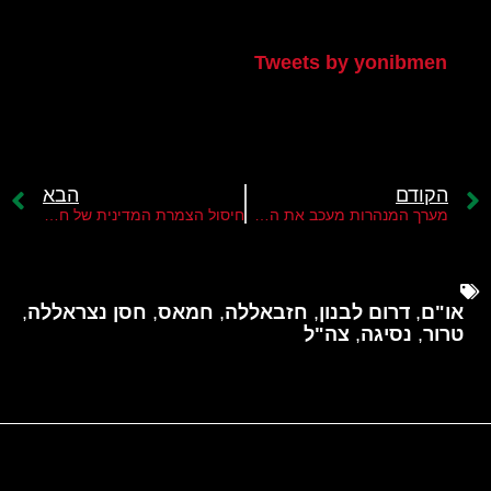
הטוויטר שלי
Tweets by yonibmen
הקודם
הבא
מערך המנהרות מעכב את הבסת חמאס ברצועת עזה
חיסול הצמרת המדינית של חמאס בחו"ל ייקח זמן רב
או"ם
,
דרום לבנון
,
חזבאללה
,
חמאס
,
חסן נצראללה
,
טרור
,
נסיגה
,
צה"ל