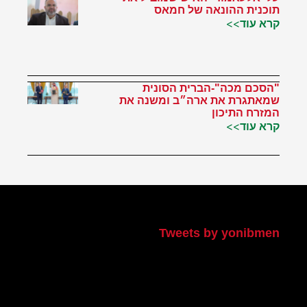
תוכנית ההונאה של חמאס
קרא עוד>>
"הסכם מכה"-הברית הסונית
שמאתגרת את ארה״ב ומשנה את
המזרח התיכון
קרא עוד>>
הטוויטר שלי
Tweets by yonibmen