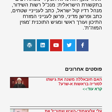
בתקשורת הישראלית: מנכ"ל רשות השידור,
מנהל רדיו קול ישראל, כתב לענייניי שטחים,
כתב ופרשן מדיני, פרשן לענייני המזרח
התיכון ועורך ראשי ומגיש התוכנית 'מגזין
המזה"ת'.
פוסטים אחרונים
האם חזבאללה משנה את גישתו
לסוריה בראשות א-שרע?
קרא עוד>>
עלי אלעאמודי-האיש שמוביל את