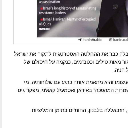
יבלה כבר את ההחלטה האסטרטגית לתקוף את ישראל
ור מאות טילים וכטב"מים, כנקמה על חיסולם של
הניה.
עיצומו והיא מתאמת אותה כרגע עם שלוחותיה, מי
מרות המהפכה" באיראן ואסמעיל קאא'ני, מפקד גיס
זבאללה בלבנון, החות'ים בתימן והמליציות