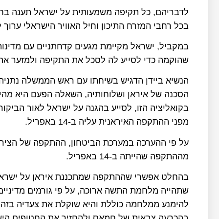
לדבריהם, כל תקיפה משמעותית על ישראל תענה בחר
בכל רחבי המזרח התיכון וחיל האוויר הישראלי ערוך 
במקביל, ישראל מקיימת מגעים קדחתניים עם מדינו
שהוקמה כדי לסייע לה לסכל את התקיפה ולמזער את
הנשיא ביידן הדגיש בשיחתו עם ראש הממשלה נתניהו
הסכנה של איראן ושלוחותיה, השאלה הפעם היא מהי 
בקואליציה הזו, לסייע בהגנה על ישראל לאור הביקו
מפני ההתקפה האיראנית עליה ב-14 באפריל.
על פי ההערכה במערכת הביטחון, ההתקפה של הציר ה
מההתקפה שהייתה ב-14 באפריל.
בהחלט אפשרי שההתקפה שמתכננת איראן על ישראל 
שתהייה מלחמת התשה ארוכה, על פי גורמים מדיניים 
להימנע ממלחמה כוללת והיא שוקלת את צעדיה בזהי
בהכרעה צבאית של חמאס ולהחזיר את החטופים הישרא