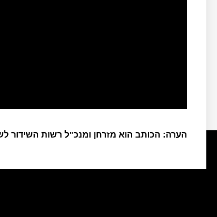
הערה: הכותב הוא מזרחן ומנכ"ל רשות השידור ל