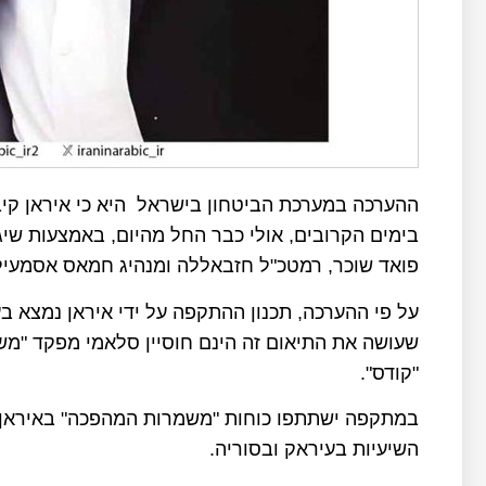
ההערכה במערכת הביטחון בישראל היא כי איראן ק
בימים הקרובים, אולי כבר החל מהיום, באמצעות שיג
פואד שוכר, רמטכ"ל חזבאללה ומנהיג חמאס אסמעיל 
על פי ההערכה, תכנון ההתקפה על ידי איראן נמצא ב
שעושה את התיאום זה הינם חוסיין סלאמי מפקד "מש
"קודס".
במתקפה ישתתפו כוחות "משמרות המהפכה" באיראן, ח
השיעיות בעיראק ובסוריה.