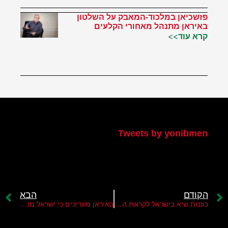
פזשכיאן במלכוד-המאבק על השלטון
באיראן מתנהל מאחורי הקלעים
קרא עוד>>
הטוויטר שלי
Tweets by yonibmen
הקודם
הבא
כוננות שיא בישראל לקראת התקפה משמעותית של הציר האיראני
באיראן מעריכים כי ישראל מנסה לשנות את כללי המשחק ולגרור את ארה"ב למלחמה אזורית