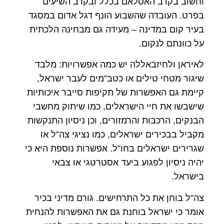
וחשוב בקרב האסלאם בכלל ובקרב השיעים
בפרט. העובדה שהשבוע הונף דגל אדום במסגד
בעיר קום במדינה – מעידה גם מבחינה הלכתית
על כוונתם לנקום.
לאיראן ולחיזבאללה יש כמה אפשרויות: מלבד
שיגור מטחי טילים או כטב”מים לעבר ישראל,
קיימת גם האפשרות של תקיפות סייבר איכותיות
שישבשו את חיי הישראלים, כמו שיתוק מחשבי
הבנקים, הרכבות והרמזורים, וכן ניסיון התנקשות
מקביל בבכירים ישראלים, כמו נציגי צה”ל או
שגרירים ישראלים בחו”ל. אפשרות נוספת היא כי
יהיה ניסיון לפגוע ביעד אסטרטגי או צבאי
בישראל.
צה”ל בוחן את כל התרחישים. גורם מדיני בכיר
אומר כי ישראל בוחנת גם את האפשרות להנחית