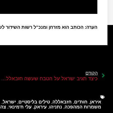
הערה: הכותב הוא מזרחן ומנכ"ל רשות השידור ל
הקודם
כיצד תגיב ישראל על הטבח שעשה חזבאללה בכפר הדרוזי מג'דל שמס ברמת הגולן?
איראן
,
חות'ים
,
חזבאללה
,
טילים בליסטיים
,
ישראל
,
כ
משמרות המהפכה
,
נתניהו
,
עיראק
,
עלי ח'מינאי
,
צה"