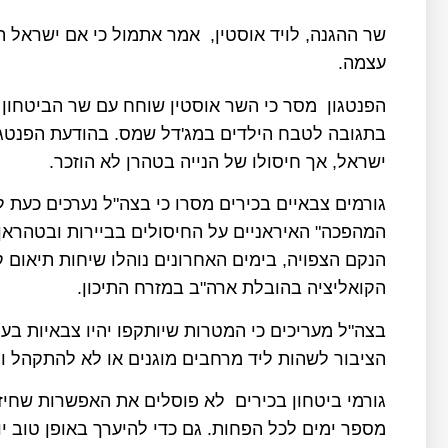
שר ההגנה, לויד אוסטין, אמר אתמול כי אם ישראל ת
עצמה.
הפנטגון מסר כי השר אוסטין שוחח עם שר הביטחון י
בתגובה לטבח הילדים במג'דל שמס. בהודעת הפנטגון 
ישראל, אך חיסולו של הנייה בטהרן לא הוזכר.
גורמים צבאיים בכירים מסרו כי בצה"ל נערכים כעת 
המהפכה" האיראניים על החיסולים בביירות ובטהראן
הנקם הצפויה, בימים האחרונים נוהלו שיחות תיאום 
הקואליציה בהובלת ארה"ב במזרח התיכון.
בצה"ל מעריכים כי המטרות שיותקפו יהיו צבאיות בעי
הציבור לשהות ליד מרחבים מוגנים או לא להתקהל ול
גורמי ביטחון בכירים לא פוסלים את האפשרות שחי
מספר ימים לכל הפחות. גם כדי להיערך באופן טוב י