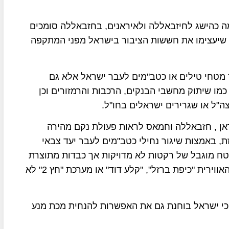
 כהישג לחיזבאללה ולאיראנים, בחזבאללה סומכים
 שיעצימו את חששות הציבור בישראל מפני המתקפה
ר מטחי טילים או כטב"מים לעבר ישראל אלא גם
כמו שיתוק מחשבי הבנקים, הרכבות והרמזורים וכן
צה"ל או שגרירים ישראלים בחו"ל.
ראן , חזבאללה וחמאס לראות פעולת נקם מהירה
, באמצות שיגור נחילי כטב"מים לעבר יעד צבאי
מטח מוגבל של רקטות לא מדויקות אך כבדות מתוצרת
איראן, לעבר גוש דן או אזור השרון שמערכות ההגנה האווירית "כיפת ברזל", "קלע דוד" או מערכת "חץ 2" לא
ר כי ישראל בוחנת גם את האפשרות להנחית מכת מנע