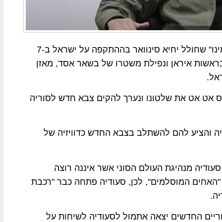
המזרח התיכון עובר שינוי מהיר בעקבות "אפקט הדומינו" שחולל יחיא סינוואר בההתקפה על ישראל ב-7
נגדות בראשות איראן ונפילת משטרו של בשאר אסד, מאזן
אל.
ס אט אט את שלטונו ונערך להקים צבא חדש לסוריה
יה והציע להם להשתלב בצבא החדש כדוויזיה של
ודיה מנהיגת העולם הסוני אשר איננה רוצה
"האחים המוסלמים", לכן, סעודיה פתחה כבר "רכבת
ה.
יים החדשים יצאה אתמול לסעודיה לשיחות על