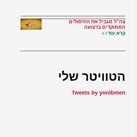
צה"ל מגביל את החיסולים
הממוקדים ברצועה
קרא עוד>>
הטוויטר שלי
Tweets by yonibmen