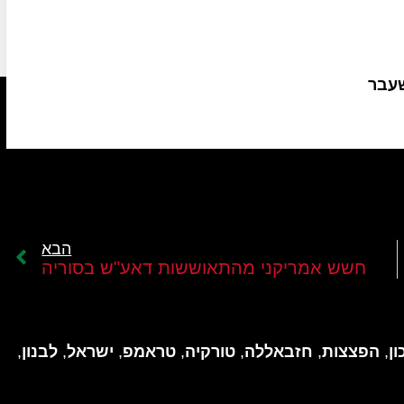
שעבר
הבא
חשש אמריקני מהתאוששות דאע"ש בסוריה
ן
,
הפצצות
,
חזבאללה
,
טורקיה
,
טראמפ
,
ישראל
,
לבנון
,