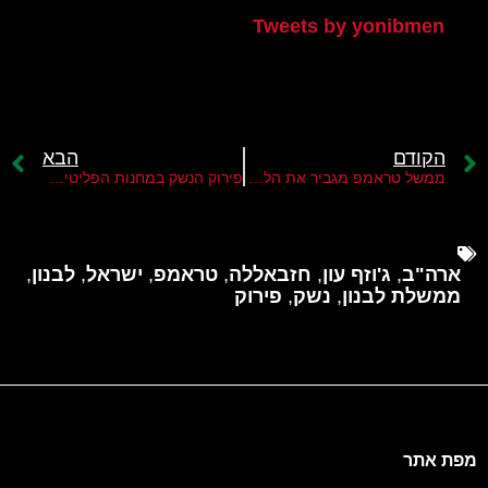
Tweets by yonibmen
הקודם
הבא
ממשל טראמפ מגביר את הלחץ על לבנון לפרק את חזבאללה מנשקו
פירוק הנשק במחנות הפליטים בלבנון
ארה"ב
,
ג'וזף עון
,
חזבאללה
,
טראמפ
,
ישראל
,
לבנון
,
ממשלת לבנון
,
נשק
,
פירוק
מפת אתר