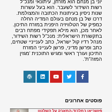
יוני בן מנחם הוא מזרחן, עיתונאי ומנכ"ל
רשות השידור לשעבר. הוא בעל עשרות
שנות ניסיון בעיתונות הכתובה והמצולמת.
דרכו של בן מנחם בעולם המדיה החלה
כמפיק של הטלוויזיה היפנית במזרח התיכון.
לאחר מכן, הוא מילא תפקידי מפתח רבים
בתקשורת הישראלית: מנכ"ל רשות השידור,
מנהל רדיו קול ישראל, כתב לענייניי שטחים,
כתב ופרשן מדיני, פרשן לענייני המזרח
התיכון ועורך ראשי ומגיש התוכנית 'מגזין
המזה"ת'.
פוסטים אחרונים
פזשכיאן במלכוד-המאבק על השלטון