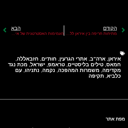
הקודם
הבא
מתיחות חריפה בין איראן ללבנון-סדקים בציר ההתנגדות
העמימות האסטרטגית של איראן
איראן
,
ארה"ב
,
אתרי הגרעין
,
חות'ים
,
חזבאללה
,
חמאס
,
טילים בליסטיים
,
טראמפ
,
ישראל
,
מכת נגד
מקדימה
,
משמרות המהפכה
,
נקמה
,
נתניהו
,
עם
כלביא
,
תקיפה
מפת אתר