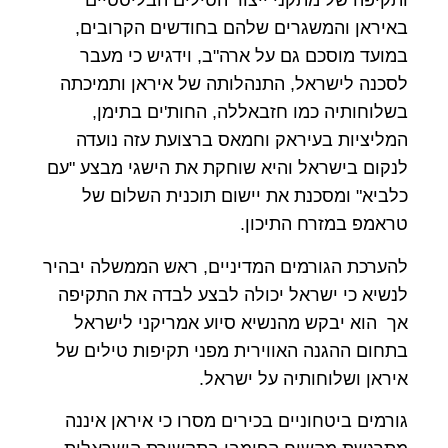
ותקיפה של מתקני ייצור הטילים הבליסטיים
באיראן והמשגרים שלהם בחודשים הקרובים,
במועד מוסכם גם על ארה"ב, וידגיש כי מעבר
לסכנה לישראל, התנהלותה של איראן ותמיכתה
בשלוחותיה כמו חזבאללה, החות'ים בתימן,
המליציות בעיראק וחמאס ברצועת עזה נועדה
לנקום בישראל והיא שוחקת את הישגי מבצע "עם
כלביא" ומסכנת את יישום תוכנית השלום של
טראמפ במזרח התיכון.
להערכת הגורמים המדיניים, ראש הממשלה יבהיר
לנשיא כי ישראל יכולה לבצע לבדה את התקיפה
אך הוא יבקש מהנשיא סיוע אמריקני לישראל
בתחום ההגנה האווירית מפני תקיפות טילים של
איראן ושלוחותיה על ישראל.
גורמים ביטחוניים בכירים מסרו כי איראן איננה