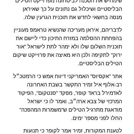
שימחיש את הסכנה לביטחונה מפרוייקט הטילים
הבליסטיים ושיכלול גם נתונים על כך שאיראן
מנסה בחשאי לחדש את תוכנית הגרעין שלה.
לדבריהם, איראן מעריכה שהנשיא טראמפ מעוניין
בהפחתת ההסלמה במזרח התיכון כדי ליישם את
תוכנית השלום שלו ולא ימהר לתת לישראל "אור
ירוק" לתקיפה ולכן היא מאיצה את פרוייקט שיקום
הטילים הבליסטיים.
אתר "אקסיוס" האמריקני דיווח אמש כי הרמטכ״ל
רב-אלוף איל זמיר התקשר בשבת האחרונה
לאדמירל בראד קופר, מפקד "סנטקום", הפיקוד
המרכזי של צבא ארה״ב, ואמר לו כי ישראל
מודאגת מתרגיל הטילים ש"משמרות המהפכה"
החלו לפני מספר ימים.
לטענת המקורות, זמיר אמר לקופר כי תנועות