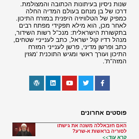
שנות ניסיון בעיתונות הכתובה והמצולמת.
דרכו של בן מנחם בעולם המדיה החלה
כמפיק של הטלוויזיה היפנית במזרח התיכון.
לאחר מכן, הוא מילא תפקידי מפתח רבים
בתקשורת הישראלית: מנכ"ל רשות השידור,
מנהל רדיו קול ישראל, כתב לענייניי שטחים,
כתב ופרשן מדיני, פרשן לענייני המזרח
התיכון ועורך ראשי ומגיש התוכנית 'מגזין
המזה"ת'.
פוסטים אחרונים
האם חזבאללה משנה את גישתו
לסוריה בראשות א-שרע?
קרא עוד>>