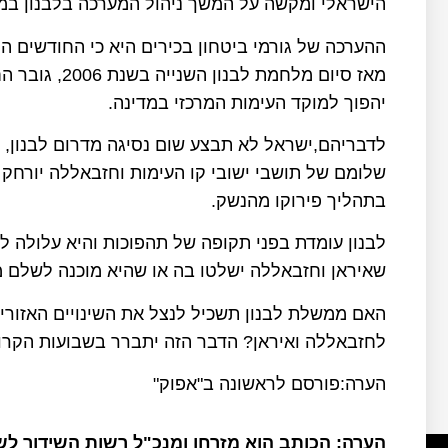
הישראלי ומקשה על המשך ניהול המערכה בלבנון במת
ההערכה של גורמי ביטחון בכירים היא כי החודשים הק
מאז סיום מלחמ
יהפוך למוקד העימות המרכזי במדינה.
לדבריהם,ישראל לא תבצע שום נסיגה מדרום לבנון, 
שלומם של תושבי ישובי קו העימות וחזבאללה יורחק 
בתהליך פירוקו מהנשק.
לבנון עומדת בפני תקופה של תהפוכות והיא עלולה ל
שאיראן וחזבאללה ישלטו בה או שהיא מוכנה לשלם 
האם ממשלת לבנון תשכיל לנצל את השינויים האזורי
לחזבאללה ואיראן? הדבר הזה יתברר בשבועות הקרו
הערה:פורסם לראשונה ב"אפוק"
הערה: הכותב הוא מזרחן ומנכ"ל רשות השידור ל