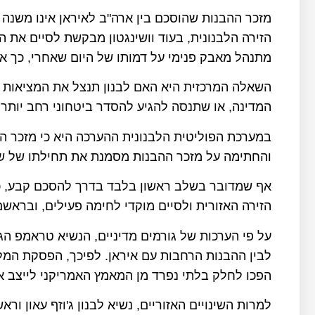
מזכר ההבנות שהוסכם בין ארה"ב לאיראן אינו משנה 
הזירה הלבנונית, בעוד וושינגטון מבקשת לסיים את ה
מתנהל מאבק פנימי על דמותו של היום שאחרי, כך אומ
השאלה המרכזית היא האם לבנון תנצל את המציאות 
המדינה, או שתנסה להגיע להסדר ביטחוני רחב יותר,
במערכת הפוליטית הלבנונית ההערכה היא כי מזכר ה
והחתימה על מזכר ההבנות מסמנת את תחילתו של של
אף שמדובר בשלב ראשון בלבד בדרך להסכם קבע, כב
הזירה האזורית ולסיים מוקדי לחימה פעילים, ובראשם
על פי הערכות של גורמים מדיניים, הנשיא טראמפ הגי
לבין ההבנות הרחבות עם איראן. לפיכך, הפסקת המל
הפכו לחלק בלתי נפרד מן המאמץ האמריקני לייצב א
למרות השינויים האזוריים, נשיא לבנון ג'וזף עאון 