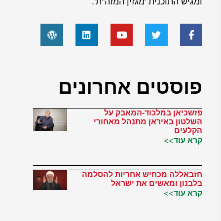
ומגיש התוכנית 'מגזין המזה"ת'.
פוסטים אחרונים
פזשכיאן במלכוד-המאבק על
השלטון באיראן מתנהל מאחורי
הקלעים
קרא עוד>>
חזבאללה מכחיש אחריות להסלמה
בלבנון ומאשים את ישראל
קרא עוד>>