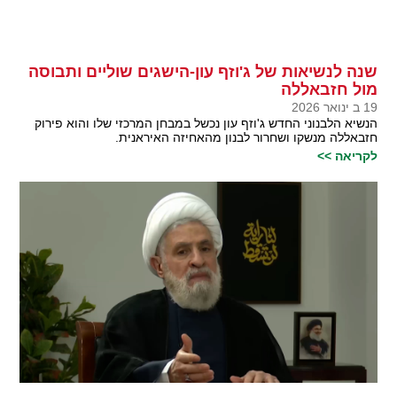
שנה לנשיאות של ג'וזף עון-הישגים שוליים ותבוסה
מול חזבאללה
19 ב ינואר 2026
הנשיא הלבנוני החדש ג'וזף עון נכשל במבחן המרכזי שלו והוא פירוק
חזבאללה מנשקו ושחרור לבנון מהאחיזה האיראנית.
לקריאה >>