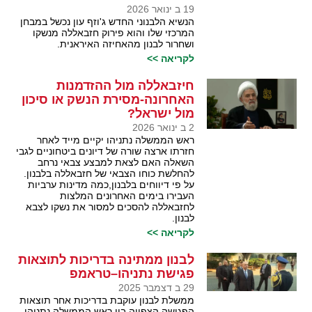
19 ב ינואר 2026
הנשיא הלבנוני החדש ג'וזף עון נכשל במבחן
המרכזי שלו והוא פירוק חזבאללה מנשקו
ושחרור לבנון מהאחיזה האיראנית.
לקריאה >>
חיזבאללה מול ההזדמנות
האחרונה-מסירת הנשק או סיכון
מול ישראל?
2 ב ינואר 2026
ראש הממשלה נתניהו יקיים מייד לאחר
חזרתו ארצה שורה של דיונים ביטחוניים לגבי
השאלה האם לצאת למבצע צבאי נרחב
להחלשת כוחו הצבאי של חזבאללה בלבנון.
על פי דיווחים בלבנון,כמה מדינות ערביות
העבירו בימים האחרונים המלצות
לחזבאללה להסכים למסור את נשקו לצבא
לבנון.
לקריאה >>
לבנון ממתינה בדריכות לתוצאות
פגישת נתניהו–טראמפ
29 ב דצמבר 2025
ממשלת לבנון עוקבת בדריכות אחר תוצאות
הפגישה הצפויה בין ראש הממשלה נתניהו