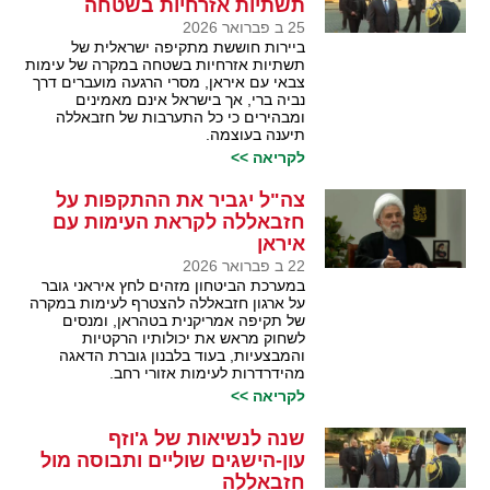
תשתיות אזרחיות בשטחה
25 ב פברואר 2026
ביירות חוששת מתקיפה ישראלית של
תשתיות אזרחיות בשטחה במקרה של עימות
צבאי עם איראן, מסרי הרגעה מועברים דרך
נביה ברי, אך בישראל אינם מאמינים
ומבהירים כי כל התערבות של חזבאללה
תיענה בעוצמה.
לקריאה >>
צה"ל יגביר את ההתקפות על
חזבאללה לקראת העימות עם
איראן
22 ב פברואר 2026
במערכת הביטחון מזהים לחץ איראני גובר
על ארגון חזבאללה להצטרף לעימות במקרה
של תקיפה אמריקנית בטהראן, ומנסים
לשחוק מראש את יכולותיו הרקטיות
והמבצעיות, בעוד בלבנון גוברת הדאגה
מהידרדרות לעימות אזורי רחב.
לקריאה >>
שנה לנשיאות של ג'וזף
עון-הישגים שוליים ותבוסה מול
חזבאללה