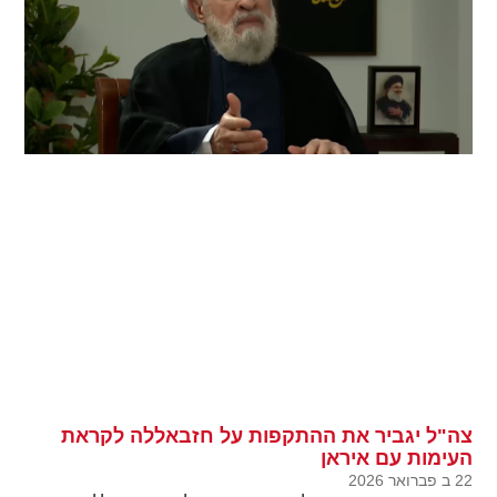
צה"ל יגביר את ההתקפות על חזבאללה לקראת
העימות עם איראן
22 ב פברואר 2026