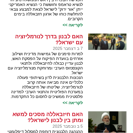
לנשיא טראמפ וחוששת כי הנשיא האמריקני
ייתן "אור ירוק" לישראל לצאת למבצע צבאי
להחלשת כוחו של ארגון חזבאללה בימים
הקרובים.
לקריאה >>
האם לבנון בדרך לנורמליזציה
עם ישראל?
7 ב דצמבר 2025
למרות סימנים של גמישות מדינית ושילוב
אזרחים בוועדת הפיקוח על הפסקת האש,
לבנון עדיין כבולה לחיזבאללה ולתנאי
הקונסנזוס הערבי ומרוחקת מנורמליזציה עם
ישראל.
הנכונות הלבנונית לדון בשיתופי פעולה
כלכליים אינה מביאה אותה קרוב
לנורמליזציה; שליטתו של חיזבאללה
במערכת הפוליטית והתנאי הערבי למדינה
פלסטינית ממשיכים לחסום כל התקדמות.
לקריאה >>
האם חיזבאללה מסכים למשא
ומתן בין לבנון לישראל?
5 ב נובמבר 2025
ההנהגה הלבנונית דוחפת למסלול דיפלומטי