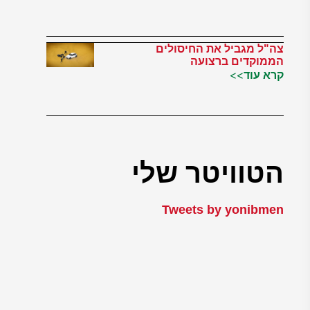
צה"ל מגביל את החיסולים
הממוקדים ברצועה
קרא עוד>>
הטוויטר שלי
Tweets by yonibmen