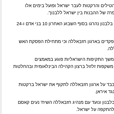
הטילים והרקטות לעבר ישראל ופועל בימים אלו
רה של ההבנות בין ישראל ללבנון".
משרד הבריאות בלבנון מסר כי בהפצצות חיל האוויר בלבנון נהרגו בסוף השבוע האחרון 10 בני אדם ו-24
כי לפחות 3 מההרוגים הם מפקדים בארגון חזבאללה וכי מתחילת הפסקת האש
 "המשך התקיפות הישראליות פוגע במאמצים
 משקפות זלזול ברצון הקהילה הבינלאומית ובהחלטות
 כבד על ארגון חזבאללה לתקוף את ישראל ברקטות
ד איראן.
לבנון ונועד עם מנהיג חזבאללה השיח' נעים קאסם
 להתקפה על ישראל.