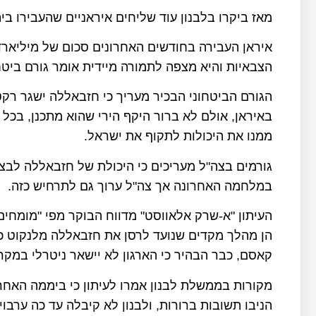
מאז ביקרו בלבנון עוד שליחים איראניים שהעבירו ב
איראן העבירה בחודשים האחרונים סכום של מיליארד
הצבאיות והיא מצפה לתמורה מיידית אומר גורם ביטחו
הגורם הביטחוני הבכיר מעריך כי חזבאללה ישגר ר
באיראן, אולם לא ברור היקף הירי שהוא מתכנן, בכל 
ממנו את היכולות לתקוף את ישראל.
גורמים בצה"ל מעריכים כי היכולת של חזבאללה לב
במלחמה האחרונה אך צה"ל ערוך גם לתרחיש כזה.
העיתון "א-שרק אלאווסט" מדווח הבוקר מפי "מומחים
הן מהלך מקדים שנועד לרסן את חזבאללה מלנקוט כל 
קאסם, כבר הבהיר כי הארגון לא יישאר ניטרלי במק
מקורות בממשלת לבנון אמרו לעיתון כי ביממה האחרונ
הניבו תשובות ברורות, ולבנון לא קיבלה עד כה ערב