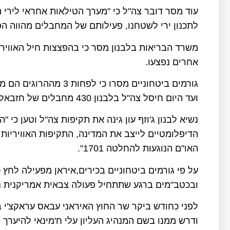
עוד מסר דובר צה"ל כי "מערך הטילאות אחראי לירי 
לתכנון ירי לשטחנו, פעילותם של המחבלים מהווה הפ
אחרים נפצעו.
גורמים ביטחוניים מסרו 
ועד היום חיסל צה"ל בלבנון 430 מחבלים של חזבאללה.
נשיא לבנון ג'וזף עון גינה את תקיפות צה"ל וטען כי
הדיפלומטיים לייצב את המדינה, התקיפות האוויריות
האו"ם הנוגעות להחלטה 1701".
על פי גורמים ביטחוניים בכירים,איראן מפעילה לחץ
ובכטב"מים ברגע שתתחיל פעולה צבאית אמריקנית נג
לפני כחודש ביקר שר החוץ האיראני עבאס עראקצ'י ב
ודרש ממנו בשם המנהיג העליון עלי ח'מינאי להיערך