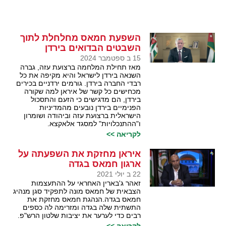
השפעת חמאס מחלחלת לתוך
השבטים הבדואים בירדן
15 ב ספטמבר 2024
מאז תחילת המלחמה ברצועת עזה, גברה
השנאה בירדן לישראל והיא מקיפה את כל
רבדי החברה בירדן. גורמים ירדניים בכירים
מכחישים כל קשר של איראן למה שקורה
בירדן, הם מדגישים כי הזעם והתסכול
הפנימיים בירדן נובעים מהמדיניות
הישראלית ברצועת עזה וביהודה ושומרון
ו"ההתנכלויות" למסגד אלאקצא.
לקריאה >>
איראן מחזקת את השפעתה על
ארגון חמאס בגדה
22 ב יולי 2021
זאהר ג'בארין האחראי על ההתעצמות
הצבאית של חמאס מונה לתפקיד סגן מנהיג
חמאס בגדה.הנהגת חמאס מחזקת את
התשתית שלה בגדה ומזרימה לה כספים
רבים כדי לערער את יציבות שלטון הרש"פ.