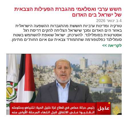
חשש ערבי ואסלאמי מהגברת הפעילות הצבאית
של ישראל בים האדום
4 ב ינואר 2026
טורקיה ומדינות ערביות חוששת מהתגברות ההשפעה הישראלית
באזור הים האדום ומכך שישראל הצליחה להקים דריסת רגל
אסטרטגית בסומלילנד. להערכתן, ישראל שואפת להשתמש בשטח
סומלילנד כפלטפורמה שתתמודד צבאית עם איום החות'ים מתימן.
לקריאה >>