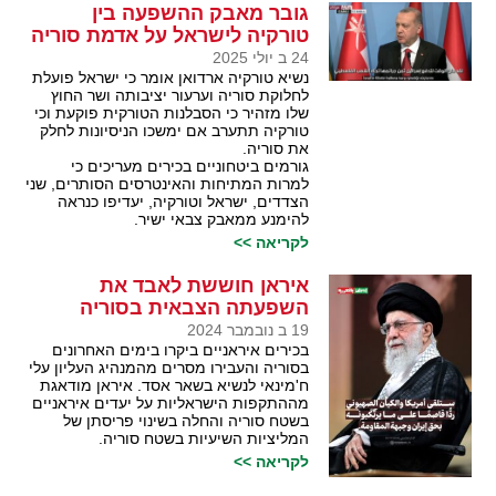
גובר מאבק ההשפעה בין
טורקיה לישראל על אדמת סוריה
24 ב יולי 2025
נשיא טורקיה ארדואן אומר כי ישראל פועלת
לחלוקת סוריה וערעור יציבותה ושר החוץ
שלו מזהיר כי הסבלנות הטורקית פוקעת וכי
טורקיה תתערב אם ימשכו הניסיונות לחלק
את סוריה.
גורמים ביטחוניים בכירים מעריכים כי
למרות המתיחות והאינטרסים הסותרים, שני
הצדדים, ישראל וטורקיה, יעדיפו כנראה
להימנע ממאבק צבאי ישיר.
לקריאה >>
איראן חוששת לאבד את
השפעתה הצבאית בסוריה
19 ב נובמבר 2024
בכירים איראניים ביקרו בימים האחרונים
בסוריה והעבירו מסרים מהמנהיג העליון עלי
ח'מינאי לנשיא בשאר אסד. איראן מודאגת
מההתקפות הישראליות על יעדים איראניים
בשטח סוריה והחלה בשינוי פריסתן של
המליציות השיעיות בשטח סוריה.
לקריאה >>