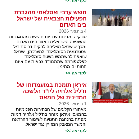
לקריאה >>
חשש ערבי ואסלאמי מהגברת
הפעילות הצבאית של ישראל
בים האדום
4 ב ינואר 2026
טורקיה ומדינות ערביות חוששת מהתגברות
ההשפעה הישראלית באזור הים האדום
ומכך שישראל הצליחה להקים דריסת רגל
אסטרטגית בסומלילנד. להערכתן, ישראל
שואפת להשתמש בשטח סומלילנד
כפלטפורמה שתתמודד צבאית עם איום
החות'ים מתימן.
לקריאה >>
איראן תומכת במועמדותו של
ח'ליל אלחיה ליו"ר הלשכה
המדינית של חמאס
1 ב ינואר 2026
מאחורי הקלעים של הבחירות הפנימיות
בחמאס, איראן מזהה בח’ליל אלחיה דמות
מפתח בהנהגת התנועה לשימור ההרתעה
והמשך המאבק המזויין נגד ישראל.
לקריאה >>