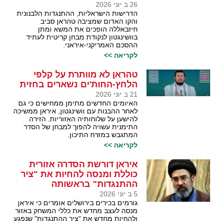
26 ב יוני 2026
הדרישות הישראליות, ההתנגדות הלבנונית
והקו האדום שמציבה טהראן סביב
חיזבאללה הופכים את המשא ומתן
בוושינגטון לנקודת מבחן קריטית לעתיד
ההסכם האמריקני-איראני.
לקריאה >>
טהראן לא מוותרת על קלפי
הלחץ-החות'ים נשארים בחזית
21 ב יוני 2026
האיומים החדשים מתימן ממחישים כי גם
לאחר ההבנות עם וושינגטון, איראן ממשיכה
להישען על שלוחותיה האזוריות. הזירה
התימנית עשויה להפוך למבחן של הסדר
המתגבש במזרח התיכון.
לקריאה >>
איראן דורשת הסדרה אזורית
כוללת ומנסה להחיות את "ציר
ההתנגדות" בראשותה
5 ב יוני 2026
גורמים בכירים בירושלים אומרים כי איראן
מנסה לעצב מחדש את כללי המשחק באזור
ולהחיות מחדש את "ציר ההתנגדות" שנפגע