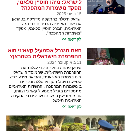
לישראל: מיהו חוסיין סלאמי,
מפקד משמרות המהפכה?
15 ב יוני 2025
ישראל חיסלה בהתקפה מדוייקת בטהראן
את אחד מאויביה הבכירים בהנהגה
האיראנית, הגנרל חוסיין סלאמי, מפקד
"משמרות המהפכה".
לקריאה >>
האם הגנרל אסמעיל קאא'ני הוא
החפרפרת הישראלית בטהראן?
11 ב אוקטובר 2024
איראן פתחה בחקירה כדי לגלות את
החפרפרת הישראלית, שהמוסד הישראלי
גייס בצמרת האיראנית, והביאה מידע רגיש
שסייע בחיסול חסן נצראללה ובכירים
ב"משמרות המהפכה". החשדות האיראניים
מתמקדים בגנרל אסמעיל קאא'ני וצוותו,
גורמי מודיעין במערב מעריכים כי החקירה
האיראנית תיכשל.
לקריאה >>