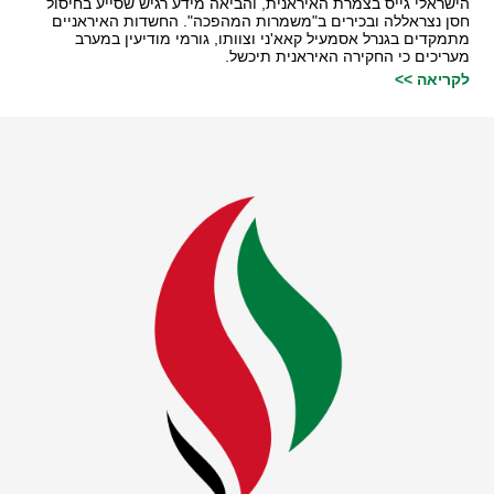
הישראלי גייס בצמרת האיראנית, והביאה מידע רגיש שסייע בחיסול
חסן נצראללה ובכירים ב"משמרות המהפכה". החשדות האיראניים
מתמקדים בגנרל אסמעיל קאא'ני וצוותו, גורמי מודיעין במערב
מעריכים כי החקירה האיראנית תיכשל.
לקריאה >>