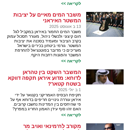
לקריאה >>
משבר המים מאיים על יציבות
המשטר האיראני
13 ב אוגוסט 2025
משבר המים החמור באיראן במקביל לגל
חום קיצוני ולכשלי ניהול, מעורר תסכול עמוק
בקרב הציבור ומעמיד בסכנה את יציבות
המשטר. גורמי ביטחון בכירים בישראל
מעריכים כי מדובר בפוטנציאל להחרפת
המשבר והפגנות רחבות היקף.
לקריאה >>
המשבר השקט בין טהראן
לדוחא: מדוע איראן תקפה דווקא
בשטח קטאר?
1 ב יולי 2025
תקיפת הבסיס האמריקני בקטאר על ידי
איראן עוררה גינויים חריפים בדוחא אף על
פי שהיחסים בין המדינות נחשבו קרובים.
האם זהו סוף עידן האמון החריג במפרץ?
לקריאה >>
מקורב לח’מינאי ואויב מר