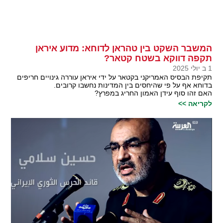
המשבר השקט בין טהראן לדוחא: מדוע איראן
תקפה דווקא בשטח קטאר?
1 ב יולי 2025
תקיפת הבסיס האמריקני בקטאר על ידי איראן עוררה גינויים חריפים
בדוחא אף על פי שהיחסים בין המדינות נחשבו קרובים.
האם זהו סוף עידן האמון החריג במפרץ?
לקריאה >>