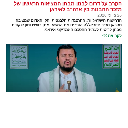
הקרב על דרום לבנון-מבחן המציאות הראשון של
מזכר ההבנות בין ארה"ב לאיראן
26 ב יוני 2026
הדרישות הישראליות, ההתנגדות הלבנונית והקו האדום שמציבה
טהראן סביב חיזבאללה הופכים את המשא ומתן בוושינגטון לנקודת
מבחן קריטית לעתיד ההסכם האמריקני-איראני.
לקריאה >>