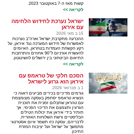
קשות מאז ה-7 באוקטובר 2023.
לקריאה >>
ישראל נערכת לחידוש הלחימה
עם איראן
15 ב מאי 2026
ההכרעה מתקרבת,ישראל וארה"ב נערכות
לאפשרות של חידוש המערכה נגד איראן, על
רקע הקשחת העמדות בטהראן, האיומים
להעשרת אורניום ל־90 אחוזים והתרחבות
התיאום הביטחוני בין ירושלים לוושינגטון.
לקריאה >>
הסכם חלקי של טראמפ עם
איראן הוא גרוע לישראל
1 ב פברואר 2026
גורמים מדיניים בכירים מביעים דאגה כי
הנשיא טראמפ יסתפק בעסקה מצומצמת
עם טהראן שתבלום זמנית את תוכנית
הגרעין ותצמצם את הדיכוי הפנימי, אך
תותיר בידי איראן את יכולות הטילים
הבליסטיים ורשת השלוחות האזורית,
לדבריהם, עסקה כזו תשמר איום אסטרטגי
מתמשך על ישראל ועל יציבות המזרח
התיכון.