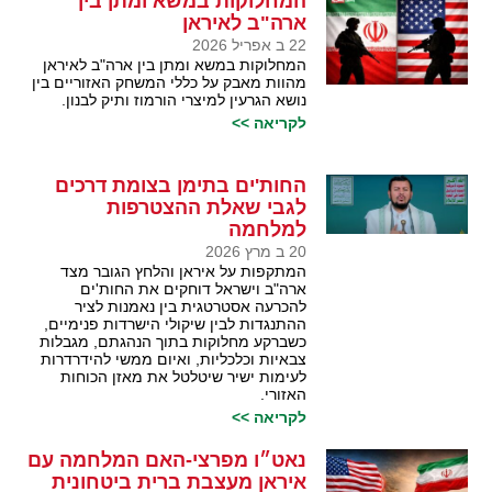
המחלוקות במשא ומתן בין
ארה"ב לאיראן
22 ב אפריל 2026
המחלוקות במשא ומתן בין ארה"ב לאיראן
מהוות מאבק על כללי המשחק האזוריים בין
נושא הגרעין למיצרי הורמוז ותיק לבנון.
לקריאה >>
החות'ים בתימן בצומת דרכים
לגבי שאלת ההצטרפות
למלחמה
20 ב מרץ 2026
המתקפות על איראן והלחץ הגובר מצד
ארה"ב וישראל דוחקים את החות'ים
להכרעה אסטרטגית בין נאמנות לציר
ההתנגדות לבין שיקולי הישרדות פנימיים,
כשברקע מחלוקות בתוך הנהגתם, מגבלות
צבאיות וכלכליות, ואיום ממשי להידרדרות
לעימות ישיר שיטלטל את מאזן הכוחות
האזורי.
לקריאה >>
נאט״ו מפרצי-האם המלחמה עם
איראן מעצבת ברית ביטחונית