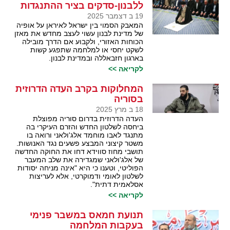
ללבנון-סדקים בציר ההתנגדות
19 ב דצמבר 2025
המאבק הסמוי בין ישראל לאיראן על אופיה
של מדינת לבנון עשוי לעצב מחדש את מאזן
הכוחות האזורי, ולקבוע אם הדרך מובילה
לשקט יחסי או למלחמה שתפגע קשות
בארגון חזבאללה ובמדינת לבנון.
לקריאה >>
המחלוקות בקרב העדה הדרוזית
בסוריה
18 ב מרץ 2025
העדה הדרוזית בדרום סוריה מפוצלת
ביחסה לשלטון החדש והזרם העיקרי בה
מתנגד לאבו מוחמד אלג'ולאני ורואה בו
משטר קיצוני המבצע פשעים נגד האנושות.
תושבי מחוז סווידא דחו את החוקה החדשה
של אלג'ולאני שמגדירה את שלב המעבר
הפוליטי, וטענו כי היא "אינה מניחה יסודות
לשלטון לאומי ודמוקרטי, אלא לעריצות
אסלאמית דתית".
לקריאה >>
תנועת חמאס במשבר פנימי
בעקבות המלחמה