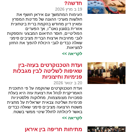
חדשה?
19 ב מרץ 2026
העימות המתמשך עם איראן חושף את
חולשות מערכי ההגנה של מדינות המפרץ
ומאיץ דיון מחודש בהקמת ברית ביטחונית
אזורית בסגנון נאט״ו, אך הפערים
הפוליטיים, חוסר התיאום המבצעי והספקות
לגבי מחויבות ארצות הברית מציבים סימני
שאלה כבדים לגבי היכולת להפוך את החזון
למציאות.
לקריאה >>
ועדת הטכנוקרטים בעזה-בין
שאיפות לשליטה לבין מגבלות
פנימיות וחיצוניות
20 ב ינואר 2026
ועדת הטכנוקרטים שהוקמה על פי התוכנית
האמריקנית לנהל את רצועת עזה היא בעלת
סמכויות מצומצמות, מחלוקות פלסטיניות
פנימיות ושליטה צבאית ישראלית על מחצית
משטח הרצועה מציבים סימני שאלה כבדים
באשר ליכולתה לחולל שינוי ממשי בשטח.
לקריאה >>
מתיחות חריפה בין איראן