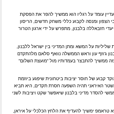
דיין עומד על רגליו הוא ממשיך להפר את הפסקת
י הצפון ומנסה לקבוע כללי משחק חדשים, הריסון
י חזבאללה בלבנון, מתפרש על ידי ארגון הטרור
שליליות על המשא ומתן המדיני בין ישראל ללבנון,
ון ג'וזף עון וראש הממשלה נוואף סלאם מלהתקדם
ה ממשיך להתבצר בעמדותיו מול "מועצת השלום"
ד קבוע של חוסר יציבות ביטחונית שיפגע ביוזמת
טר האיראני תהיה השפעה חסרת תקדים, היא תביא
משי להסדר מדיני בלבנון שיאפשר שקט ויציבות לשני
 טראמפ ימשיך להעדיף את הלחץ הכלכלי על איראן,