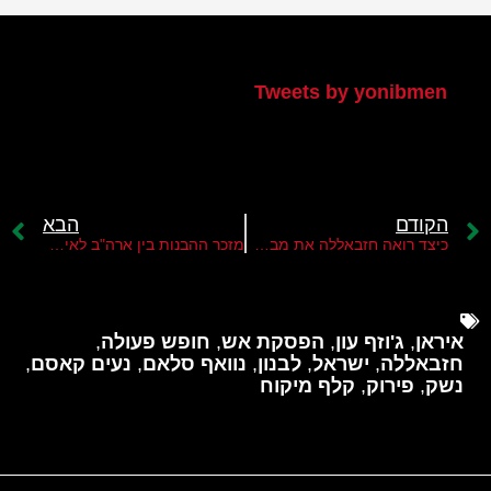
הטוויטר שלי
Tweets by yonibmen
הקודם
הבא
כיצד רואה חזבאללה את מבצע צה"ל בלבנון?
מזכר ההבנות בין ארה"ב לאיראן אינו פותר את בעיית חזבאללה
איראן
,
ג'וזף עון
,
הפסקת אש
,
חופש פעולה
,
חזבאללה
,
ישראל
,
לבנון
,
נוואף סלאם
,
נעים קאסם
,
נשק
,
פירוק
,
קלף מיקוח