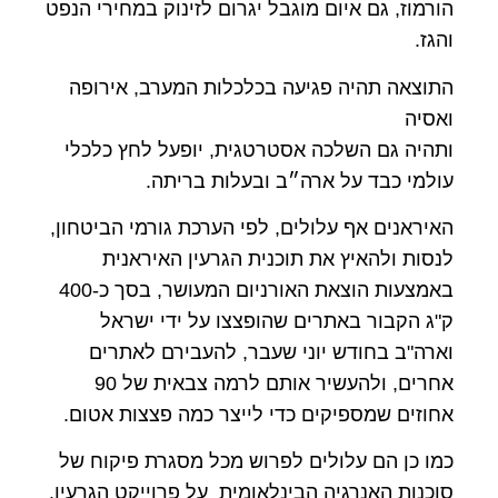
הורמוז, גם איום מוגבל יגרום לזינוק במחירי הנפט
והגז.
התוצאה תהיה פגיעה בכלכלות המערב, אירופה
ואסיה
ותהיה גם השלכה אסטרטגית, יופעל לחץ כלכלי
עולמי כבד על ארה״ב ובעלות בריתה.
האיראנים אף עלולים, לפי הערכת גורמי הביטחון,
לנסות ולהאיץ את תוכנית הגרעין האיראנית
באמצעות הוצאת האורניום המעושר, בסך כ-400
ק"ג הקבור באתרים שהופצצו על ידי ישראל
וארה"ב בחודש יוני שעבר, להעבירם לאתרים
אחרים, ולהעשיר אותם לרמה צבאית של 90
אחוזים שמספיקים כדי לייצר כמה פצצות אטום.
כמו כן הם עלולים לפרוש מכל מסגרת פיקוח של
סוכנות האנרגיה הבינלאומית על פרוייקט הגרעין.