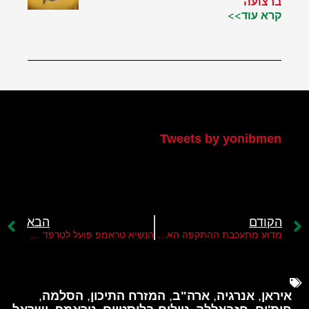
ברצועה
קרא עוד>>
הטוויטר שלי
Tweets by yonibmen
הקודם
הבא
מדוע מתעכבת ההתקפה האמריקנית על איראן?
הנשיא טראמפ פועל לטרפד את מינויו של נורי אלמאלכי לראש ממשלת עיראק
איראן
,
אנרגיה
,
ארה"ב
,
המזרח התיכון
,
הסלמה
,