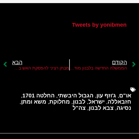
הטוויטר שלי
Tweets by yonibmen
הקודם
הבא
הממשלה החדשה בלבנון מודאגת מהמשך נוכחות צה"ל בדרום לבנון
מבחן רציני להפסקת האש בדרום לבנון
או"ם
,
ג'וזף עון
,
הגבול היבשתי
,
החלטה 1701
,
חזבאללה
,
ישראל
,
לבנון
,
מחלוקת
,
משא ומתן
,
נסיגה
,
צבא לבנון
,
צה"ל