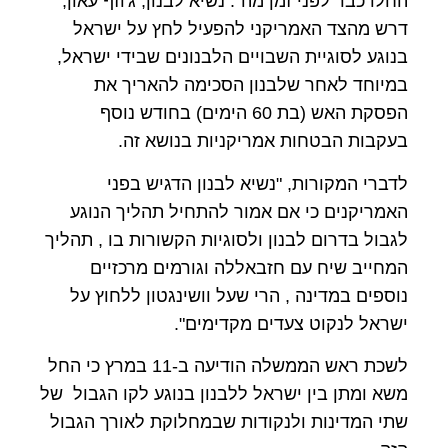
החלו כבר לפני זמן מה". נשיא לבנון, ג'וזף עאון,
דרש מהצד האמריקני להפעיל לחץ על ישראל
בנוגע לסוגיית השבויים הלבנונים שבידי ישראל,
במיוחד לאחר שלבנון הסכימה להאריך את
הפסקת האש (בת 60 הימים) בחודש נוסף
בעקבות הבטחות אמריקניות בנושא זה.
לדברי המקורות, "נשיא לבנון הדגיש בפני
האמריקנים כי אם אמור להתחיל תהליך הנוגע
לגבול בדרום לבנון ולסוגיות הקשורות בו , תהליך
המחייב שיח עם חזבאללה וגורמים מרכזיים
נוספים במדינה , הרי שעל וושינגטון ללחוץ על
ישראל לנקוט צעדים מקדימים".
לשכת ראש הממשלה הודיעה ב-11 במרץ כי החל
משא ומתן בין ישראל ללבנון בנוגע לקו הגבול של
שתי המדינות ולנקודות שבמחלוקת לאורך הגבול