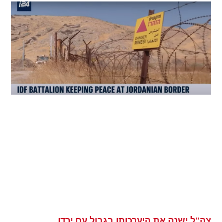
צה"ל ישנה את היערכותו בגבול עם ירדן