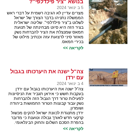
בנושא "ציר פילדלפי"?
5 ב ינואר 2024
מצרים עדיין לא הגיבה רשמית על דברי ראש
הממשלה נתניהו בדבר הצורך של ישראל
לשלוט ב"ציר פילדלפי". שליטה ישראלית
בציר הזה היא סיוט מבחינתה של תנועת
חמאס שמנצלת את הציר להברחות נשק
מאזור סיני לרצועת עזה וכנתיב מילוט של
בכירי חמאס.
לקריאה >>
צה"ל ישנה את היערכותו בגבול
עם ירדן
4 ב ינואר 2024
צה"ל ישנה את היערכותו בגבול עם ירדן
בעקבות חשש כי איראן תגביר את הניסיונות
לפעילות טרור דרך הגבול הזה ולהברחות
נשק עבור קבוצות הטרור החמושות ביהודה
ושומרון.
ירדן מתנגדת לכוונת ישראל להקים מכשול
קרקעי חדש לאורך גבולה וטוענת כי מדובר
בהפרת הסכם השלום והחוק הבינלאומי.
לקריאה >>