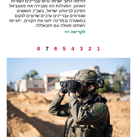
לחימה לתוך ישראל וגיוס עבריינים לשורות
הארגון. הפעילות הזו מגבירה את פוטנציאל
הסיכון לביטחון ישראל, בשב"כ חוששים
שגורמים עבריינים ערבים שרוצים לנקום
במשטרה ובמדינה יחצו את הקווים, יתגייסו
וישתפו פעולה עם חזבאללה.
לקריאה >>
8
7
6
5
4
3
2
1