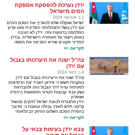
ירדן נערכת להפסקת אספקת
המים מישראל
1 ב פברואר 2024
ישראל שוקלת שלא להאריך את הסכם המים
עם ירדן בשל התנהלותה המדינית מאז פרוץ
המלחמה ברצועת עזה. ירדן לא הגיבה
באופן רשמי על האזהרה הישראלית, ובדרג
המדיני מקווים שהיא הפנימה את המסר.
לקריאה >>
צה"ל ישנה את היערכותו בגבול
עם ירדן
4 ב ינואר 2024
צה"ל ישנה את היערכותו בגבול עם ירדן
בעקבות חשש כי איראן תגביר את הניסיונות
לפעילות טרור דרך הגבול הזה ולהברחות
נשק עבור קבוצות הטרור החמושות ביהודה
ושומרון.
ירדן מתנגדת לכוונת ישראל להקים מכשול
קרקעי חדש לאורך גבולה וטוענת כי מדובר
בהפרת הסכם השלום והחוק הבינלאומי.
לקריאה >>
צבא ירדן בעימות צבאי על