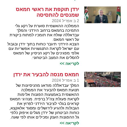
ירדן תוקפת את ראשי חמאס
שמנסים להתסיסה
2 ב אפריל 2024
הממלכה ההאשמית סוערת על רקע גלי
התמיכה בחמאס ברחוב הירדני והמלך
עבדאללה שולח את תומכיו למתוח ביקורת
על ראשי חמאס.
הצבא הירדני תיגבר כוחות בתוך ירדן ובגבול
עם ישראל לקראת התנגשויות אפשריות עם
אלפי מפגינים על רקע הניסיון של חמאס
להסלים את המצב הביטחוני.
לקריאה >>
חמאס מנסה להבעיר את ירדן
1 ב אפריל 2024
המלך עבדאללה מודאג מהניסיונות של
תנועת חמאס להבעיר את הממלכה
ההאשמית באמצעות הפגנות אלימות
לקראת פעולת צה"ל ברפיח. מנהיגי חמאס
קוראים בגלוי לציבור הירדני לפרוץ את
הגבולות ולהגיע לירושלים ומסגד אלאקצא,
כוחות הביטחון של ירדן מגלים איפוק כלפי
גל ההפגנות הענק ומכילים אותו לפי שעה.
לקריאה >>