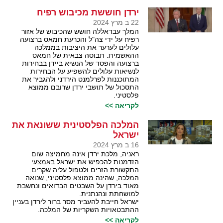
ירדן חוששת מכיבוש רפיח
22 ב מרץ 2024
המלך עבדאללה חושש שהכיבוש של אזור
רפיח על ידי צה"ל והכרעת חמאס ברצועה
עלולים לערער את היציבות בממלכה
ההאשמית. תבוסה צבאית של חמאס
ברצועה והפסד של הנשיא ביידן בבחירות
לנשיאות עלולים להשפיע על הבחירות
המתוכננות לפרלמנט הירדני ולהגביר את
התסכול של תושבי ירדן שרובם ממוצא
פלסטיני.
לקריאה >>
המלכה הפלסטינית ששונאת את
ישראל
16 ב מרץ 2024
ראניה, מלכת ירדן אינה מחמיצה שום
הזדמנות להכפיש את ישראל באמצעי
התקשורת הזרים ולטפול עליה שקרים.
המלכה, שהינה ממוצא פלסטיני, שנואה
מאוד בירדן על השבטים הבדואים ונחשבת
למושחתת ונהנתנית.
ישראל חייבת להעביר מסר ברור לירדן בעניין
ההתבטאויות השקריות של המלכה.
לקריאה >>