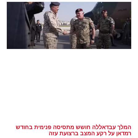
המלך עבדאללה חושש מתסיסה פנימית בחודש
רמדאן על רקע המצב ברצועת עזה