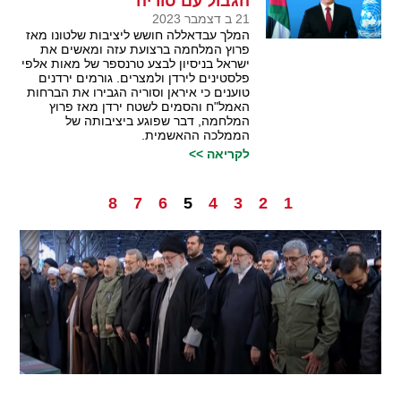
הגבול עם סוריה
21 ב דצמבר 2023
המלך עבדאללה חושש ליציבות שלטונו מאז
פרוץ המלחמה ברצועת עזה ומאשים את
ישראל בניסיון לבצע טרנספר של מאות אלפי
פלסטינים לירדן ולמצרים. גורמים ירדנים
טוענים כי איראן וסוריה הגבירו את הברחות
האמל"ח והסמים לשטח ירדן מאז פרוץ
המלחמה, דבר שפוגע ביציבותה של
הממלכה ההאשמית.
לקריאה >>
8
7
6
5
4
3
2
1